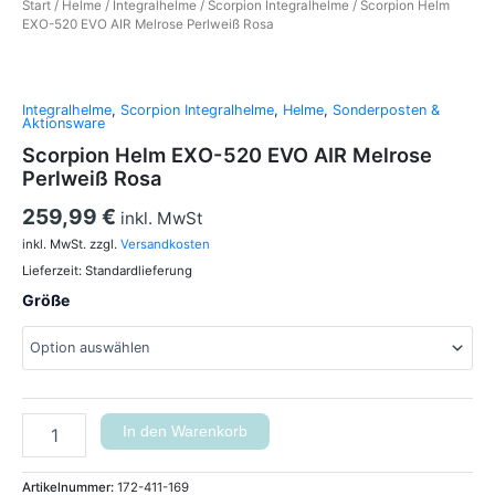
Start
/
Helme
/
Integralhelme
/
Scorpion Integralhelme
/ Scorpion Helm
EXO-520 EVO AIR Melrose Perlweiß Rosa
Integralhelme
,
Scorpion Integralhelme
,
Helme
,
Sonderposten &
Aktionsware
Scorpion Helm EXO-520 EVO AIR Melrose
Perlweiß Rosa
259,99
€
inkl. MwSt
inkl. MwSt.
zzgl.
Versandkosten
Lieferzeit:
Standardlieferung
Größe
In den Warenkorb
Artikelnummer:
172-411-169