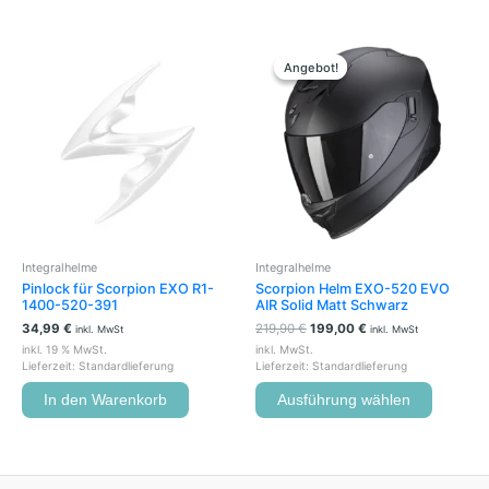
Ursprünglicher
Aktueller
Dieses
Preis
Preis
Produkt
Angebot!
Angebot!
war:
ist:
weist
219,90 €
199,00 €.
mehrere
Variante
auf.
Die
Optione
können
auf
der
Integralhelme
Integralhelme
Produkts
Pinlock für Scorpion EXO R1-
Scorpion Helm EXO-520 EVO
gewählt
1400-520-391
AIR Solid Matt Schwarz
werden
34,99
€
219,90
€
199,00
€
inkl. MwSt
inkl. MwSt
inkl. 19 % MwSt.
inkl. MwSt.
Lieferzeit:
Standardlieferung
Lieferzeit:
Standardlieferung
In den Warenkorb
Ausführung wählen