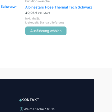
Funktionswäsche
 Schwarz-
Alpinestars Hose Thermal Tech Schwarz
49,95
€
inkl. MwSt
inkl. MwSt.
Lieferzeit:
Standardlieferung
Ausführung wählen
KONTAKT
Weimarische Str. 15