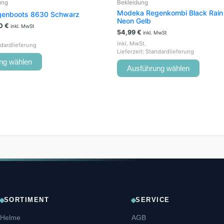
ung
Bekleidung
Modeka Regenkombi Black Rain
enboots 8630 Schwarz
Neon Gelb
00
€
inkl. MwSt
54,99
€
inkl. MwSt
inkl. MwSt.
dardlieferung
Lieferzeit:
Standardlieferung
ng wählen
Ausführung wählen
SORTIMENT
SERVICE
Helme
AGB