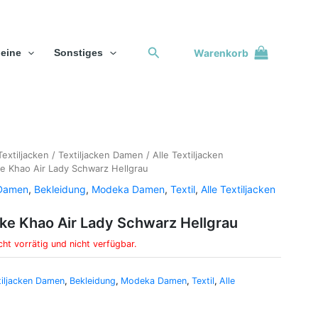
Suchen
Warenkorb
eine
Sonstiges
Textiljacken
/
Textiljacken Damen
/
Alle Textiljacken
e Khao Air Lady Schwarz Hellgrau
 Damen
,
Bekleidung
,
Modeka Damen
,
Textil
,
Alle Textiljacken
ke Khao Air Lady Schwarz Hellgrau
cht vorrätig und nicht verfügbar.
tiljacken Damen
,
Bekleidung
,
Modeka Damen
,
Textil
,
Alle