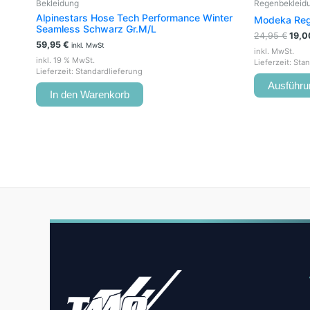
Bekleidung
Regenbekleid
Alpinestars Hose Tech Performance Winter
Modeka Reg
Seamless Schwarz Gr.M/L
24,95
€
19,
59,95
€
inkl. MwSt
inkl. MwSt.
inkl. 19 % MwSt.
Lieferzeit:
Stan
Lieferzeit:
Standardlieferung
Ausführu
In den Warenkorb