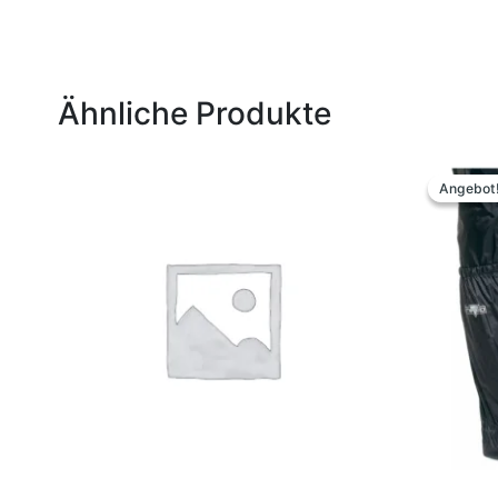
Ähnliche Produkte
Ursp
Preis
Angebot
Angebot
war:
24,9