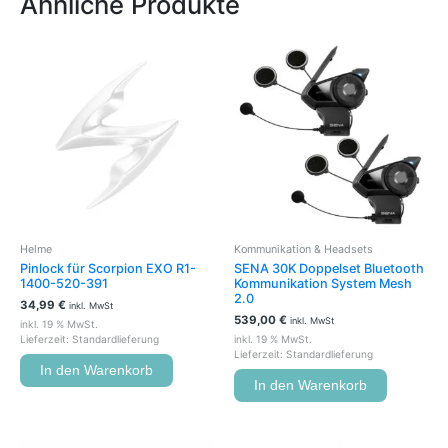
Ähnliche Produkte
Helme
Kommunikation & Headsets
Pinlock für Scorpion EXO R1-
SENA 30K Doppelset Bluetooth
1400-520-391
Kommunikation System Mesh
2.0
34,99
€
inkl. MwSt
539,00
€
inkl. MwSt
inkl. 19 % MwSt.
Lieferzeit:
Standardlieferung
inkl. 19 % MwSt.
Lieferzeit:
Standardlieferung
In den Warenkorb
In den Warenkorb
Ursprünglicher
Aktueller