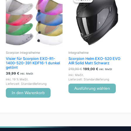
war:
ist:
weist
219,90 €
199,00 €.
mehrere
Variante
auf.
Die
Optione
können
auf
der
Scorpion Integralhelme
Integralhelme
Produkts
Visier für Scorpion EXO-R1-
Scorpion Helm EXO-520 EVO
gewählt
1400-520-391 KDF16-1 dunkel
AIR Solid Matt Schwarz
werden
getönt
219,90
€
199,00
€
inkl. MwSt
39,99
€
inkl. MwSt
inkl. MwSt.
inkl. 19 % MwSt.
Lieferzeit:
Standardlieferung
Lieferzeit:
Standardlieferung
Ausführung wählen
In den Warenkorb