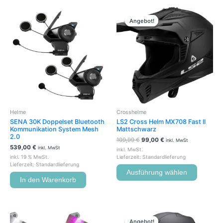
Ursprünglicher
Aktueller
Dieses
Preis
Preis
Produkt
Angebot!
Angebot!
war:
ist:
weist
109,99 €
99,00 €.
mehrere
Variante
auf.
Die
Optione
können
auf
der
Helme
Crosshelme
Produkts
SENA 30K Doppelset Bluetooth
LS2 Cross Helm MX708 Fast II
gewählt
Kommunikation System Mesh
Mattschwarz
werden
2.0
109,99
€
99,00
€
inkl. MwSt
539,00
€
inkl. MwSt
inkl. MwSt.
inkl. 19 % MwSt.
Lieferzeit:
Standardlieferung
Lieferzeit:
Standardlieferung
Ausführung wählen
In den Warenkorb
Ursprünglicher
Aktueller
Dieses
Preis
Preis
Produkt
Angebot!
Angebot!