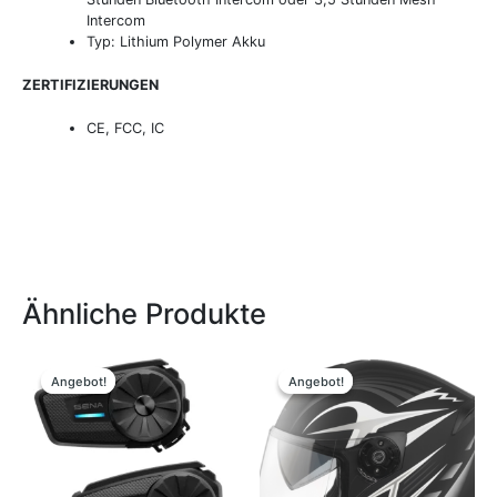
Intercom
Typ: Lithium Polymer Akku
ZERTIFIZIERUNGEN
CE, FCC, IC
Ähnliche Produkte
Ursprünglicher
Aktueller
Ursprünglicher
Aktueller
Dieses
Preis
Preis
Preis
Preis
Produkt
Angebot!
Angebot!
Angebot!
Angebot!
war:
ist:
war:
ist:
weist
419,00 €
369,00 €.
99,95 €
75,00 €.
mehrere
Variante
auf.
Die