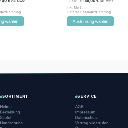
9,00
€
179,90
€
159,00
€
inkl. MwSt
inkl. MwSt
inkl. MwSt.
dardlieferung
Lieferzeit:
Standardlieferung
ng wählen
Ausführung wählen
SORTIMENT
SERVICE
Helme
AGB
Bekleidung
Impressum
Stiefel
Datenschutz
Handschuhe
Vertrag widerrufen