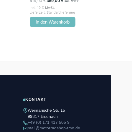
419,00
€
369,00
€
inkl. MwSt
inkl. 19 % MwSt.
Lieferzeit:
Standardlieferung
In den Warenkorb
KONTAKT
Weimarische Str. 15
99817 Eisenach
+49 (0) 171 417 505 9
mail@motorradshop-tmo.de