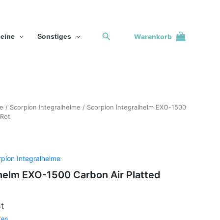
Suchen
Warenkorb
eine
Sonstiges
me
/
Scorpion Integralhelme
/ Scorpion Integralhelm EXO-1500
 Rot
pion Integralhelme
helm EXO-1500 Carbon Air Platted
t
ten