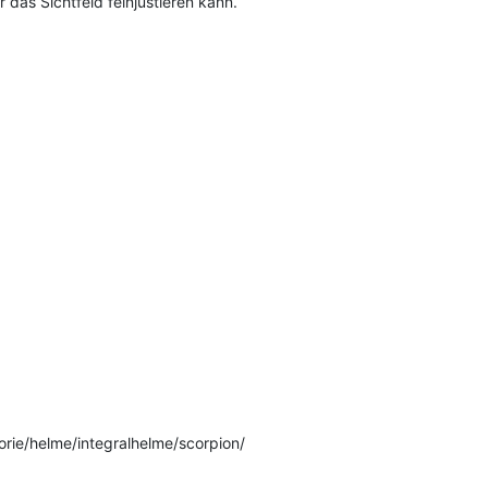
 das Sichtfeld feinjustieren kann.
rie/helme/integralhelme/scorpion/