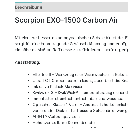
Beschreibung
Zusätzliche Informationen
Scorpion EXO-1500 Carbon Air
Mit einer verbesserten aerodynamischen Schale bietet der EX
sorgt für eine hervorragende Geräuschdämmung und ermöglic
ein höheres Maß an Raffinesse zu reflektieren – perfekt gee
Ausstattung:
Ellip-tec II – Werkzeugloser Visierwechsel in Sekun
Ultra TCT Carbon: extrem leicht, absorbiert die Kn
Inklusive Pinlock MaxVision
Kwikwick 3 – KwikWick® – temperaturausgleichende
Innenfutter ist einfach entnehmbar und waschbar.
Optisches Klasse 1 Visier – Anders als herkömmlich
variierender Dicke – für bessere Sehschärfe, weni
AIRFIT®-Aufpumpsystem
Höhenverstellbare Sonnenblende