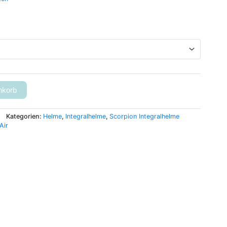
nkorb
Kategorien:
Helme
,
Integralhelme
,
Scorpion Integralhelme
Air