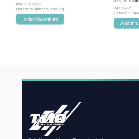
459,90
€
39
inkl. 19 % MwSt.
inkl. MwSt.
Lieferzeit:
Standardlieferung
Lieferzeit:
Stan
In den Warenkorb
Ausführu