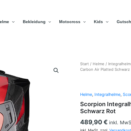
elme
Bekleidung
Motocross
Kids
Gutsch
Scorpion
Start
/
Helme
/
Integralhel
Integralhelm
Carbon Air Platted Schwarz
EXO-
1500
Carbon
Air
Helme
,
Integralhelme
,
Scor
Platted
Scorpion Integral
Schwarz
Schwarz Rot
Rot
Menge
489,90
€
inkl. MwS
inkl. MwSt.
zzgl.
Versandkos