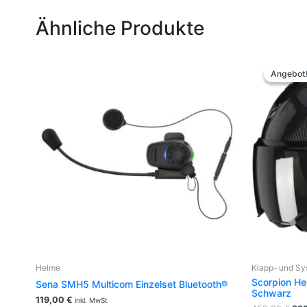
Ähnliche Produkte
Urs
Pre
Angebot
Angebot
war
459
Helme
Klapp- und S
Scorpion He
Sena SMH5 Multicom Einzelset Bluetooth®
Schwarz
119,00
€
inkl. MwSt