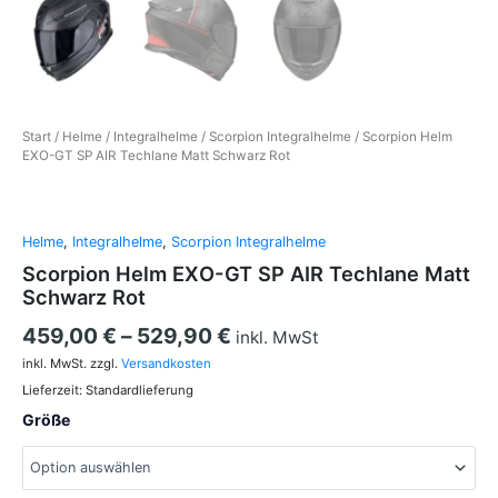
Start
/
Helme
/
Integralhelme
/
Scorpion Integralhelme
/ Scorpion Helm
EXO-GT SP AIR Techlane Matt Schwarz Rot
Helme
,
Integralhelme
,
Scorpion Integralhelme
Scorpion Helm EXO-GT SP AIR Techlane Matt
Schwarz Rot
459,00
€
–
529,90
€
inkl. MwSt
inkl. MwSt.
zzgl.
Versandkosten
Lieferzeit:
Standardlieferung
Größe