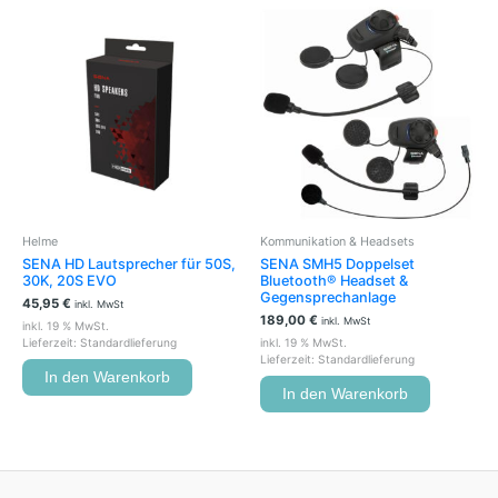
Helme
Kommunikation & Headsets
SENA HD Lautsprecher für 50S,
SENA SMH5 Doppelset
30K, 20S EVO
Bluetooth® Headset &
Gegensprechanlage
45,95
€
inkl. MwSt
189,00
€
inkl. MwSt
inkl. 19 % MwSt.
Lieferzeit:
Standardlieferung
inkl. 19 % MwSt.
Lieferzeit:
Standardlieferung
In den Warenkorb
In den Warenkorb