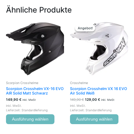
Ähnliche Produkte
Ursprünglicher
Aktueller
Dieses
Dieses
Preis
Preis
Produkt
Produkt
Angebot!
Angebot!
war:
ist:
weist
weist
149,90 €
129,00 €.
mehrere
mehrere
Varianten
Variante
auf.
auf.
Die
Die
Optionen
Optione
können
können
auf
auf
der
der
Scorpion Crosshelme
Crosshelme
Produktseite
Produkts
Scorpion Crosshelm VX-16 EVO
Scorpion Crosshelm VX 16 EVO
gewählt
gewählt
AIR Solid Matt Schwarz
Air Solid Weiß
werden
werden
149,90
€
149,90
€
129,00
€
inkl. MwSt
inkl. MwSt
inkl. MwSt.
inkl. MwSt.
Lieferzeit:
Standardlieferung
Lieferzeit:
Standardlieferung
Ausführung wählen
Ausführung wählen