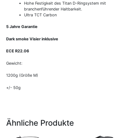
Hohe Festigkeit des Titan D-Ringsystem mit
branchenführender Haltbarkeit.
Ultra TCT Carbon
5 Jahre Garantie
Dark smoke Visier inklusive
ECE R22.06
Gewicht:
1200g (Größe M)
+/- 50g
Ähnliche Produkte
Ursprünglicher
Aktueller
Ursprünglicher
Aktueller
Dieses
Dieses