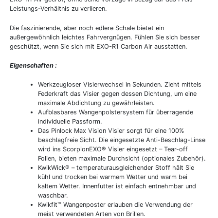
Leistungs-Verhältnis zu verlieren.
Die faszinierende, aber noch edlere Schale bietet ein
außergewöhnlich leichtes Fahrvergnügen. Fühlen Sie sich besser
geschützt, wenn Sie sich mit EXO-R1 Carbon Air ausstatten.
Eigenschaften :
Werkzeugloser Visierwechsel in Sekunden. Zieht mittels
Federkraft das Visier gegen dessen Dichtung, um eine
maximale Abdichtung zu gewährleisten.
Aufblasbares Wangenpolstersystem für überragende
individuelle Passform.
Das Pinlock Max Vision Visier sorgt für eine 100%
beschlagfreie Sicht. Die eingesetzte Anti-Beschlag-Linse
wird ins ScorpionEXO® Visier eingesetzt – Tear-off
Folien, bieten maximale Durchsicht (optionales Zubehör).
KwikWick® – temperaturausgleichender Stoff hält Sie
kühl und trocken bei warmem Wetter und warm bei
kaltem Wetter. Innenfutter ist einfach entnehmbar und
waschbar.
Kwikfit™ Wangenposter erlauben die Verwendung der
meist verwendeten Arten von Brillen.