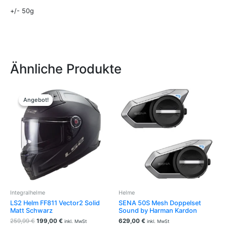
+/- 50g
Ähnliche Produkte
Ursprünglicher
Aktueller
Dieses
Preis
Preis
Produkt
Angebot!
Angebot!
war:
ist:
weist
259,99 €
199,00 €.
mehrere
Varianten
auf.
Die
Optionen
können
auf
der
Integralhelme
Helme
Produktseite
LS2 Helm FF811 Vector2 Solid
SENA 50S Mesh Doppelset
gewählt
Matt Schwarz
Sound by Harman Kardon
werden
259,99
€
199,00
€
629,00
€
inkl. MwSt
inkl. MwSt