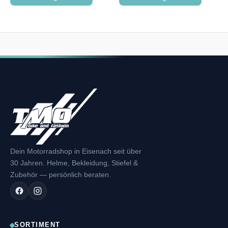
Dein Motorradshop in Eisenach seit über
30 Jahren. Helme, Bekleidung, Stiefel &
Zubehör — persönlich beraten.
SORTIMENT