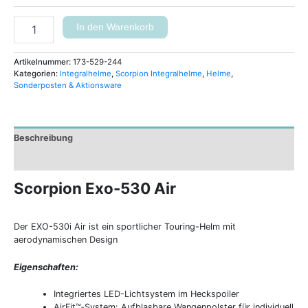
In den Warenkorb
Artikelnummer:
173-529-244
Kategorien:
Integralhelme
,
Scorpion Integralhelme
,
Helme
,
Sonderposten & Aktionsware
Beschreibung
Zusätzliche Informationen
Scorpion Exo-530 Air
Der EXO-530i Air ist ein sportlicher Touring-Helm mit
aerodynamischen Design
Eigenschaften:
Integriertes LED-Lichtsystem im Heckspoiler
AirFit™‑System: Aufblasbare Wangenpolster für individuell