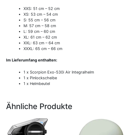
XXS: 51 cm – 52 cm
XS: 53 cm – 54 cm
S: 55 cm – 56 cm
M: 57 cm – 58 cm
L: 59 cm – 60 cm
XL: 61 cm – 62 cm
XXL: 63 cm – 64 cm
XXXL: 65 cm – 66 cm
Im Lieferumfang enthalten:
1 x Scorpion Exo-530i Air Integralhelm
1 x Pinlockscheibe
1 x Helmbeutel
Ähnliche Produkte
Dieses
Produkt
weist