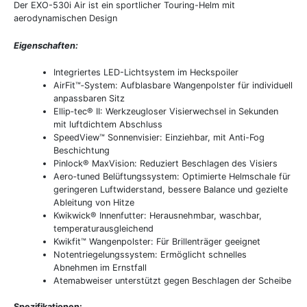
Der EXO-530i Air ist ein sportlicher Touring-Helm mit
aerodynamischen Design
Eigenschaften:
Integriertes LED-Lichtsystem im Heckspoiler
AirFit™‑System: Aufblasbare Wangenpolster für individuell
anpassbaren Sitz
Ellip‑tec® II: Werkzeugloser Visierwechsel in Sekunden
mit luftdichtem Abschluss
SpeedView™ Sonnenvisier: Einziehbar, mit Anti-Fog
Beschichtung
Pinlock® MaxVision: Reduziert Beschlagen des Visiers
Aero‑tuned Belüftungssystem: Optimierte Helmschale für
geringeren Luftwiderstand, bessere Balance und gezielte
Ableitung von Hitze
Kwikwick® Innenfutter: Herausnehmbar, waschbar,
temperaturausgleichend
Kwikfit™ Wangenpolster: Für Brillenträger geeignet
Notentriegelungssystem: Ermöglicht schnelles
Abnehmen im Ernstfall
Atemabweiser unterstützt gegen Beschlagen der Scheibe
Spezifikationen: