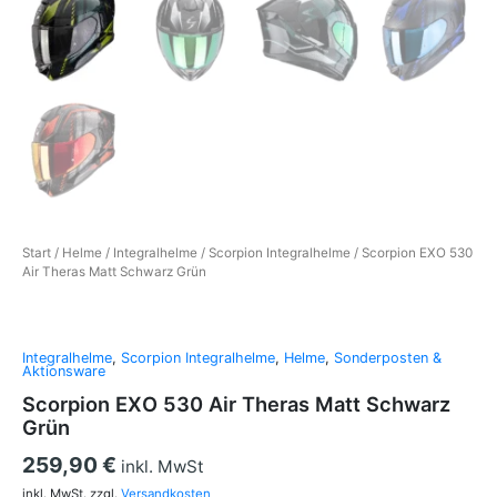
Start
/
Helme
/
Integralhelme
/
Scorpion Integralhelme
/ Scorpion EXO 530
Air Theras Matt Schwarz Grün
Integralhelme
,
Scorpion Integralhelme
,
Helme
,
Sonderposten &
Aktionsware
Scorpion EXO 530 Air Theras Matt Schwarz
Grün
259,90
€
inkl. MwSt
inkl. MwSt.
zzgl.
Versandkosten