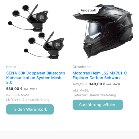
Ursprünglicher
Aktueller
Dieses
Preis
Preis
Produkt
Angebot!
Angebot!
war:
ist:
weist
429,99 €
349,00 €.
mehrere
Variante
auf.
Die
Optione
können
auf
der
Helme
Crosshelme
Produkts
SENA 30K Doppelset Bluetooth
Motorrad Helm LS2 MX701-C
gewählt
Kommunikation System Mesh
Explorer Carbon Schwarz
werden
2.0
429,99
€
349,00
€
inkl. MwSt
539,00
€
inkl. MwSt
inkl. MwSt.
inkl. 19 % MwSt.
Lieferzeit:
Standardlieferung
Lieferzeit:
Standardlieferung
Ausführung wählen
In den Warenkorb