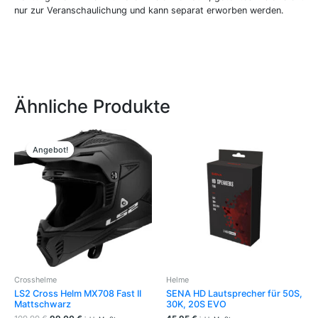
nur zur Veranschaulichung und kann separat erworben werden.
Ähnliche Produkte
Ursprünglicher
Aktueller
Dieses
Preis
Preis
Produkt
Angebot!
Angebot!
war:
ist:
weist
109,99 €
99,00 €.
mehrere
Varianten
auf.
Die
Optionen
können
auf
der
Crosshelme
Helme
Produktseite
LS2 Cross Helm MX708 Fast II
SENA HD Lautsprecher für 50S,
gewählt
Mattschwarz
30K, 20S EVO
werden