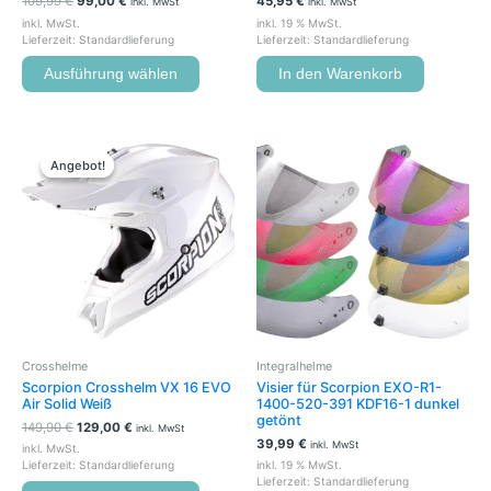
109,99
€
99,00
€
45,95
€
inkl. MwSt
inkl. MwSt
inkl. MwSt.
inkl. 19 % MwSt.
Lieferzeit:
Standardlieferung
Lieferzeit:
Standardlieferung
Ausführung wählen
In den Warenkorb
Ursprünglicher
Aktueller
Dieses
Preis
Preis
Produkt
Angebot!
Angebot!
war:
ist:
weist
149,90 €
129,00 €.
mehrere
Varianten
auf.
Die
Optionen
können
auf
der
Crosshelme
Integralhelme
Produktseite
Scorpion Crosshelm VX 16 EVO
Visier für Scorpion EXO-R1-
gewählt
Air Solid Weiß
1400-520-391 KDF16-1 dunkel
werden
getönt
149,90
€
129,00
€
inkl. MwSt
39,99
€
inkl. MwSt
inkl. MwSt.
Lieferzeit:
Standardlieferung
inkl. 19 % MwSt.
Lieferzeit:
Standardlieferung