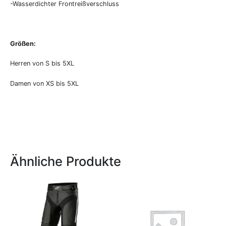
-Wasserdichter Frontreißverschluss
Größen:
Herren von S bis 5XL
Damen von XS bis 5XL
Ähnliche Produkte
Dieses
Produkt
weist
mehrere
Varianten