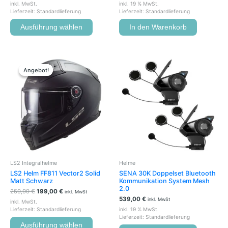
inkl. MwSt.
inkl. 19 % MwSt.
Lieferzeit:
Standardlieferung
Lieferzeit:
Standardlieferung
Ausführung wählen
In den Warenkorb
Ursprünglicher
Aktueller
Dieses
Preis
Preis
Produkt
Angebot!
Angebot!
war:
ist:
weist
259,99 €
199,00 €.
mehrere
Varianten
auf.
Die
Optionen
können
auf
der
LS2 Integralhelme
Helme
Produktseite
LS2 Helm FF811 Vector2 Solid
SENA 30K Doppelset Bluetooth
gewählt
Matt Schwarz
Kommunikation System Mesh
werden
2.0
259,99
€
199,00
€
inkl. MwSt
539,00
€
inkl. MwSt
inkl. MwSt.
Lieferzeit:
Standardlieferung
inkl. 19 % MwSt.
Lieferzeit:
Standardlieferung
Ausführung wählen