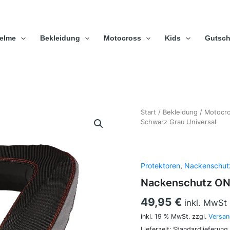
elme
Bekleidung
Motocross
Kids
Gutsch
Nackenschutz
Start
/
Bekleidung
/
Motocr
ONeal
Schwarz Grau Universal
NX
1
Collar
Schwarz
Protektoren
,
Nackenschut
Grau
Nackenschutz ONe
Universal
Menge
49,95
€
inkl. MwSt
inkl. 19 % MwSt.
zzgl.
Versan
Lieferzeit:
Standardlieferung