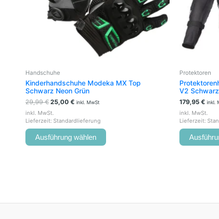
können
auf
der
Produktseite
gewählt
werden
Handschuhe
Protektoren
Kinderhandschuhe Modeka MX Top
Protektoren
Schwarz Neon Grün
V2 Schwarz
29,99
€
25,00
€
179,95
€
inkl. MwSt
inkl.
inkl. MwSt.
inkl. MwSt.
Lieferzeit:
Standardlieferung
Lieferzeit:
Stan
Ausführung wählen
Ausführu