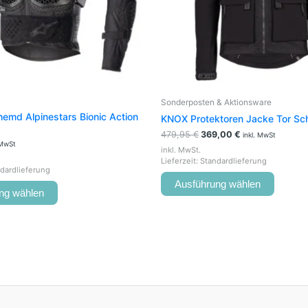
können
können
auf
auf
der
der
Produktseite
Produkt
gewählt
gewähl
werden
werden
Sonderposten & Aktionsware
hemd Alpinestars Bionic Action
KNOX Protektoren Jacke Tor S
479,95
€
369,00
€
inkl. MwSt
 MwSt
inkl. MwSt.
Lieferzeit:
Standardlieferung
dardlieferung
Ausführung wählen
ng wählen