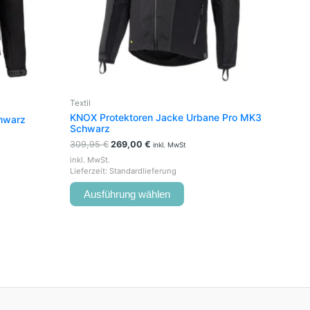
können
auf
der
seite
Produktseite
t
gewählt
werden
Textil
KNOX Protektoren Jacke Urbane Pro MK3
chwarz
Schwarz
309,95
€
269,00
€
inkl. MwSt
inkl. MwSt.
Lieferzeit:
Standardlieferung
Ausführung wählen