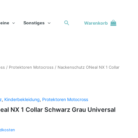
Suchen
Warenkorb
eine
Sonstiges
oss
/
Protektoren Motocross
/ Nackenschutz ONeal NX 1 Collar
z
,
Kinderbekleidung
,
Protektoren Motocross
al NX 1 Collar Schwarz Grau Universal
dkosten