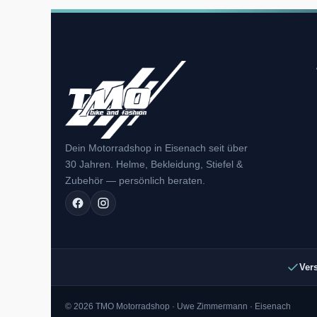
Dein Motorradshop in Eisenach seit über
30 Jahren. Helme, Bekleidung, Stiefel &
Zubehör — persönlich beraten.
Ver
© 2026 TMO Motorradshop · Uwe Zimmermann · Eisenach