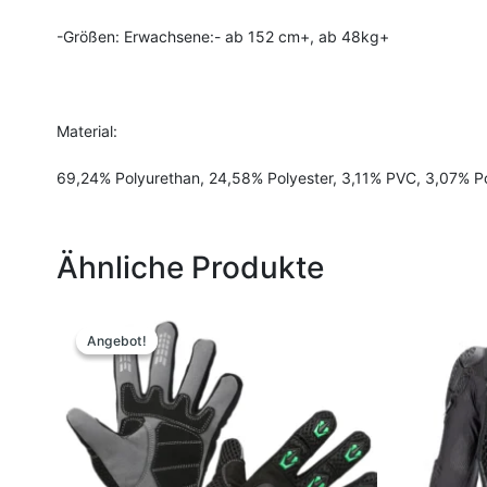
-Größen: Erwachsene:- ab 152 cm+, ab 48kg+
Material:
69,24% Polyurethan, 24,58% Polyester, 3,11% PVC, 3,07% P
Ähnliche Produkte
Ursprünglicher
Aktueller
Dieses
Preis
Preis
Produkt
Angebot!
Angebot!
war:
ist:
weist
29,99 €
25,00 €.
mehrere
Varianten
auf.
Die
Optionen