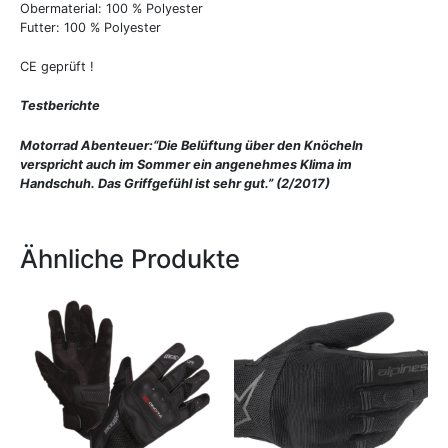
Obermaterial: 100 % Polyester
Futter: 100 % Polyester
CE geprüft !
Testberichte
Motorrad Abenteuer:
“Die Belüftung über den Knöcheln
verspricht auch im Sommer ein angenehmes Klima im
Handschuh. Das Griffgefühl ist sehr gut.” (2/2017)
Ähnliche Produkte
Dieses
Dieses
Produkt
Produkt
weist
weist
mehrere
mehrere
Varianten
Variante
auf.
auf.
Die
Die
Optionen
Optione