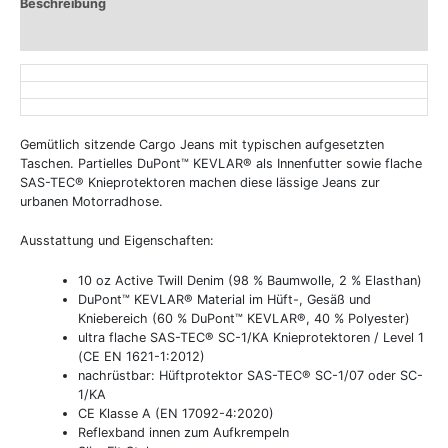
Beschreibung
Zusätzliche Informationen
Gemütlich sitzende Cargo Jeans mit typischen aufgesetzten
Taschen. Partielles DuPont™ KEVLAR® als Innenfutter sowie flache
SAS-TEC® Knieprotektoren machen diese lässige Jeans zur
urbanen Motorradhose.
Ausstattung und Eigenschaften:
10 oz Active Twill Denim (98 % Baumwolle, 2 % Elasthan)
DuPont™ KEVLAR® Material im Hüft-, Gesäß und
Kniebereich (60 % DuPont™ KEVLAR®, 40 % Polyester)
ultra flache SAS-TEC® SC-1/KA Knieprotektoren / Level 1
(CE EN 1621-1:2012)
nachrüstbar: Hüftprotektor SAS-TEC® SC-1/07 oder SC-
1/KA
CE Klasse A (EN 17092-4:2020)
Reflexband innen zum Aufkrempeln