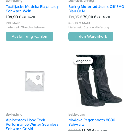
Bekleidung
Jeansbekleidung
Produktseite
Textiljacke Modeka Elaya Lady
Bering Motorrad Jeans Clif EVO
gewählt
Schwarz-Weiß
Blau Gr.M
werden
199,90
€
199,95
€
79,00
€
inkl. MwSt
inkl. MwSt
inkl. MwSt.
inkl. 19 % MwSt.
Lieferzeit:
Standardlieferung
Lieferzeit:
Standardlieferung
Ausführung wählen
In den Warenkorb
Ursprünglicher
Aktueller
Dieses
Preis
Preis
Produkt
Angebot!
Angebot!
war:
ist:
weist
24,95 €
19,00 €.
mehrere
Variante
auf.
Die
Optione
können
auf
der
Bekleidung
Bekleidung
Produkts
Alpinestars Hose Tech
Modeka Regenboots 8630
gewählt
Performance Winter Seamless
Schwarz
werden
Schwarz Gr.M/L
24,95
€
19,00
€
inkl. MwSt