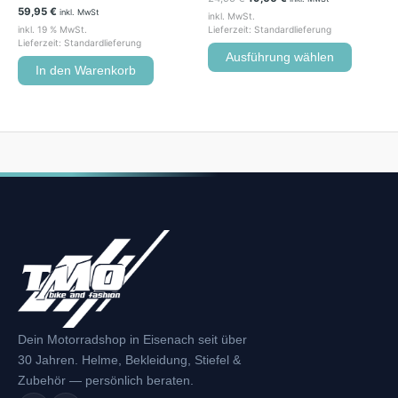
59,95
€
inkl. MwSt
inkl. MwSt.
inkl. 19 % MwSt.
Lieferzeit:
Standardlieferung
Lieferzeit:
Standardlieferung
Ausführung wählen
In den Warenkorb
Dein Motorradshop in Eisenach seit über
30 Jahren. Helme, Bekleidung, Stiefel &
Zubehör — persönlich beraten.