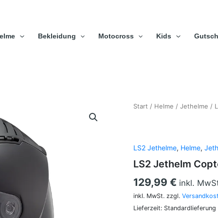
elme
Bekleidung
Motocross
Kids
Gutsch
LS2
Start
/
Helme
/
Jethelme
/
L
Jethelm
Copter
II
OF600
LS2 Jethelme
,
Helme
,
Jet
Matt
LS2 Jethelm Copt
Schwarz
Menge
129,99
€
inkl. MwS
inkl. MwSt.
zzgl.
Versandkos
Lieferzeit:
Standardlieferung