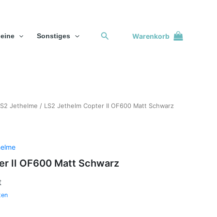
Suchen
Warenkorb
eine
Sonstiges
S2 Jethelme
/ LS2 Jethelm Copter II OF600 Matt Schwarz
helme
er II OF600 Matt Schwarz
t
ten