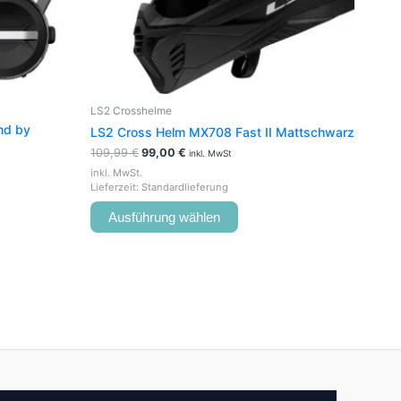
auf
der
Produktseite
gewählt
werden
LS2 Crosshelme
nd by
LS2 Cross Helm MX708 Fast II Mattschwarz
109,99
€
99,00
€
inkl. MwSt
inkl. MwSt.
Lieferzeit:
Standardlieferung
Ausführung wählen