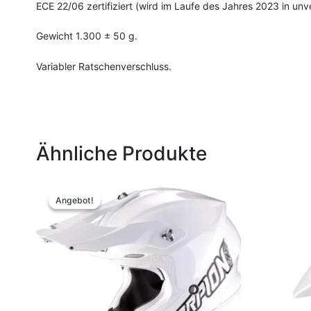
ECE 22/06 zertifiziert (wird im Laufe des Jahres 2023 in un
Gewicht 1.300 ± 50 g.
Variabler Ratschenverschluss.
Ähnliche Produkte
Ursprünglicher
Aktueller
Dieses
Preis
Preis
Produkt
Angebot!
Angebot!
war:
ist:
weist
149,90 €
129,00 €.
mehrere
Varianten
auf.
Die
Optionen
können