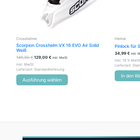
auf
der
Produktseite
gewählt
werden
Crosshelme
Helme
Scorpion Crosshelm VX 16 EVO Air Solid
Pinlock für
Weiß
34,99
€
inkl. 
149,90
€
129,00
€
inkl. MwSt
inkl. 19 % MwSt
inkl. MwSt.
Lieferzeit:
Stan
Lieferzeit:
Standardlieferung
In den W
Ausführung wählen