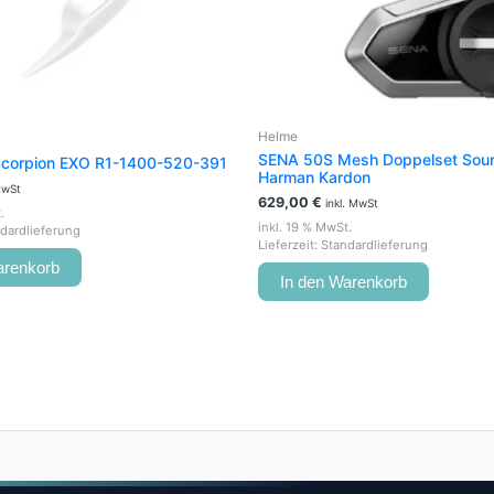
Helme
SENA 50S Mesh Doppelset Sou
 Scorpion EXO R1-1400-520-391
Harman Kardon
MwSt
629,00
€
inkl. MwSt
.
inkl. 19 % MwSt.
dardlieferung
Lieferzeit:
Standardlieferung
arenkorb
In den Warenkorb