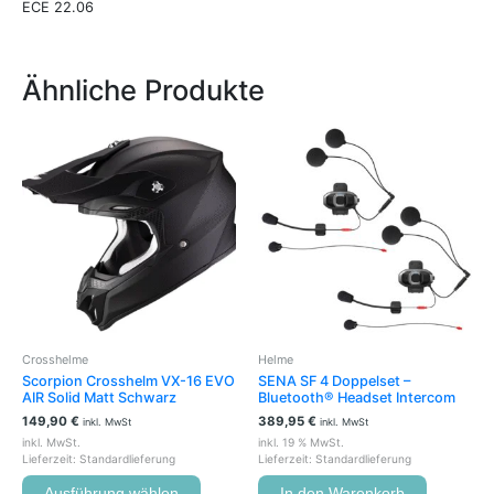
ECE 22.06
Ähnliche Produkte
Dieses
Produkt
weist
mehrere
Varianten
auf.
Die
Optionen
können
auf
der
Crosshelme
Helme
Produktseite
Scorpion Crosshelm VX-16 EVO
SENA SF 4 Doppelset –
gewählt
AIR Solid Matt Schwarz
Bluetooth® Headset Intercom
werden
149,90
€
389,95
€
inkl. MwSt
inkl. MwSt
inkl. MwSt.
inkl. 19 % MwSt.
Lieferzeit:
Standardlieferung
Lieferzeit:
Standardlieferung
Ausführung wählen
In den Warenkorb