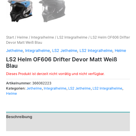
Start
/
Helme
/
Integralhelme
/
LS2 Integralhelme
/ LS2 Helm OF606 Drifter
Devor Matt Weiß Blau
Jethelme
,
Integralhelme
,
LS2 Jethelme
,
LS2 Integralhelme
,
Helme
LS2 Helm OF606 Drifter Devor Matt Weiß
Blau
Dieses Produkt ist derzeit nicht vorrätig und nicht verfügbar.
Artikelnummer:
366062223
Kategorien:
Jethelme
,
Integralhelme
,
LS2 Jethelme
,
LS2 Integralhelme
,
Helme
Beschreibung
Zusätzliche Informationen