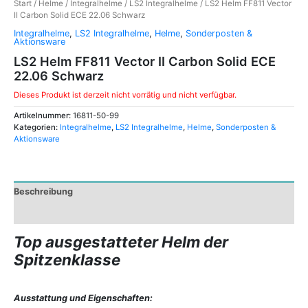
Start
/
Helme
/
Integralhelme
/
LS2 Integralhelme
/ LS2 Helm FF811 Vector
II Carbon Solid ECE 22.06 Schwarz
Integralhelme
,
LS2 Integralhelme
,
Helme
,
Sonderposten &
Aktionsware
LS2 Helm FF811 Vector II Carbon Solid ECE
22.06 Schwarz
Dieses Produkt ist derzeit nicht vorrätig und nicht verfügbar.
Artikelnummer:
16811-50-99
Kategorien:
Integralhelme
,
LS2 Integralhelme
,
Helme
,
Sonderposten &
Aktionsware
Beschreibung
Zusätzliche Informationen
Top ausgestatteter Helm der
Spitzenklasse
Ausstattung und Eigenschaften: