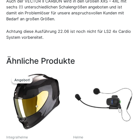
Auch der VECTOR II CARBON wird in den Größen XXS – 4XL mit
sechs (!) unterschiedlichen Schalengrößen angeboten und ist
damit ein Problemlöser für unsere anspruchsvollen Kunden mit
Bedarf an großen Größen.
Achtung diese Ausführung 22.06 ist noch nicht für LS2 4x Cardio
System vorbereitet.
Ähnliche Produkte
Ursprünglicher
Aktueller
Dieses
Preis
Preis
Produkt
Angebot!
Angebot!
war:
ist:
weist
499,90 €
349,00 €.
mehrere
Varianten
auf.
Die
Optionen
können
auf
der
Integralhelme
Helme
Produktseite