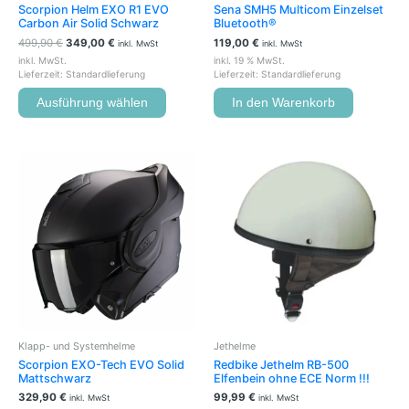
Scorpion Helm EXO R1 EVO
Sena SMH5 Multicom Einzelset
gewählt
Carbon Air Solid Schwarz
Bluetooth®
werden
499,90
€
349,00
€
119,00
€
inkl. MwSt
inkl. MwSt
inkl. MwSt.
inkl. 19 % MwSt.
Lieferzeit:
Standardlieferung
Lieferzeit:
Standardlieferung
Ausführung wählen
In den Warenkorb
Dieses
Dieses
Produkt
Produkt
weist
weist
mehrere
mehrere
Varianten
Variante
auf.
auf.
Die
Die
Optionen
Optione
können
können
auf
auf
der
der
Klapp- und Systemhelme
Jethelme
Produktseite
Produkts
Scorpion EXO-Tech EVO Solid
Redbike Jethelm RB-500
gewählt
gewählt
Mattschwarz
Elfenbein ohne ECE Norm !!!
werden
werden
329,90
€
99,99
€
inkl. MwSt
inkl. MwSt