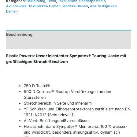
Kategorien:
Bekleidung
,
Textil
,
Textiljacken
,
Sonderposten &
Aktionsware
,
Textiljacken Damen
,
Modeka Damen
,
Alle Textiljacken
Damen
Beschreibung
Zusätzliche Informationen
Elastic Powers: Unser leichtester Sympatex® Touring-Jacke mit
großflächigen Stretch-Einsätzen
750 D Tactel®
500 D Cordura® Ripstop Verstärkungen an den
Sturzstellen
Stretchbereich in Seite und Innenarm
YF Schulter- und Ellbogenprotektoren zertifiziert nach EN
1621-1:2012 (Schutzlevel 1)
AirVent: Belüftungsreißverschlüsse
Herausnehmbare Sympatex® Membrane: 100 % wasser-
und winddicht, besonders atmungsaktiv, dynamisch