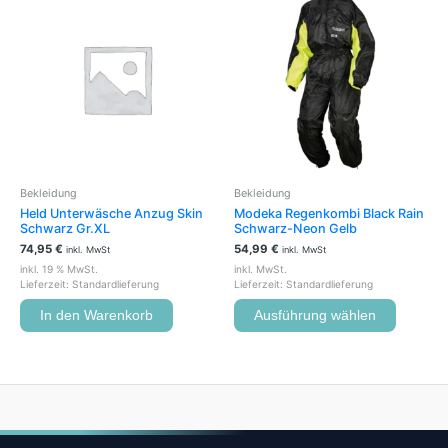
Produkt
weist
mehrere
Variante
auf.
Die
Optione
können
auf
der
Bekleidung
Bekleidung
Produkts
Held Unterwäsche Anzug Skin
Modeka Regenkombi Black Rain
gewählt
Schwarz Gr.XL
Schwarz-Neon Gelb
werden
74,95
€
54,99
€
inkl. MwSt
inkl. MwSt
inkl. 19 % MwSt.
inkl. MwSt.
Lieferzeit:
Standardlieferung
Lieferzeit:
Standardlieferung
In den Warenkorb
Ausführung wählen