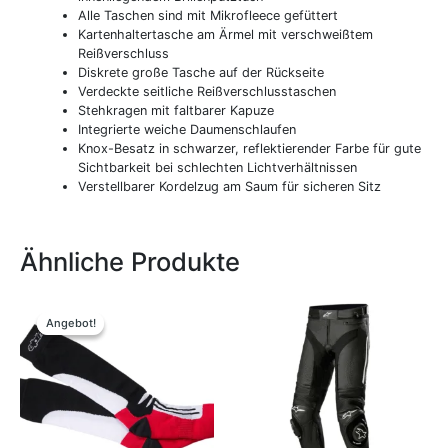
Alle Taschen sind mit Mikrofleece gefüttert
Kartenhaltertasche am Ärmel mit verschweißtem
Reißverschluss
Diskrete große Tasche auf der Rückseite
Verdeckte seitliche Reißverschlusstaschen
Stehkragen mit faltbarer Kapuze
Integrierte weiche Daumenschlaufen
Knox-Besatz in schwarzer, reflektierender Farbe für gute
Sichtbarkeit bei schlechten Lichtverhältnissen
Verstellbarer Kordelzug am Saum für sicheren Sitz
Ähnliche Produkte
Ursprünglicher
Aktueller
Dieses
Dieses
Preis
Preis
Produkt
Produkt
Angebot!
Angebot!
war:
ist:
weist
weist
29,95 €
25,00 €.
mehrere
mehrere
Varianten
Variante
auf.
auf.
Die
Die
Optionen
Optione