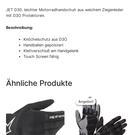
JET D30: leichter Motorradhandschuh aus weichem Ziegenleder
mit D3O Protektoren.
Beschreibung:
Knöchelschutz aus D3O
Handballen gepolstert
Klettverschluß am Handgelenk
Touch Screen fähig
Ähnliche Produkte
Dieses
Dieses
Produkt
Produkt
Angebot!
Angebot!
weist
weist
mehrere
mehrere
Varianten
Variante
auf.
auf.
Die
Die