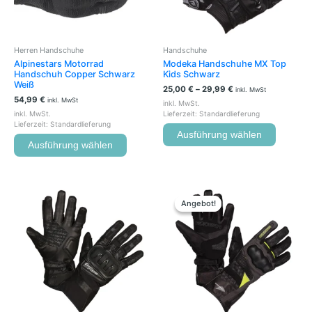
Optionen
Optione
können
können
auf
auf
der
der
Herren Handschuhe
Handschuhe
Produktseite
Produkts
Alpinestars Motorrad
Modeka Handschuhe MX Top
gewählt
gewählt
Handschuh Copper Schwarz
Kids Schwarz
werden
werden
Weiß
25,00
€
–
29,99
€
inkl. MwSt
54,99
€
inkl. MwSt
inkl. MwSt.
inkl. MwSt.
Lieferzeit:
Standardlieferung
Lieferzeit:
Standardlieferung
Ausführung wählen
Ausführung wählen
Dieses
Dieses
Produkt
Produkt
Angebot!
Angebot!
weist
weist
mehrere
mehrere
Varianten
Variante
auf.
auf.
Die
Die
Optionen
Optione
können
können
auf
auf