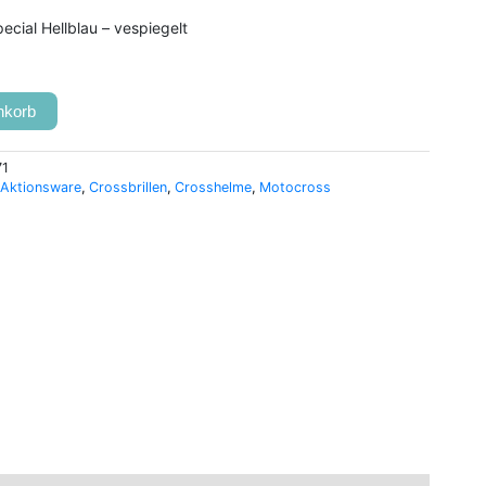
ecial Hellblau – vespiegelt
nkorb
71
 Aktionsware
,
Crossbrillen
,
Crosshelme
,
Motocross