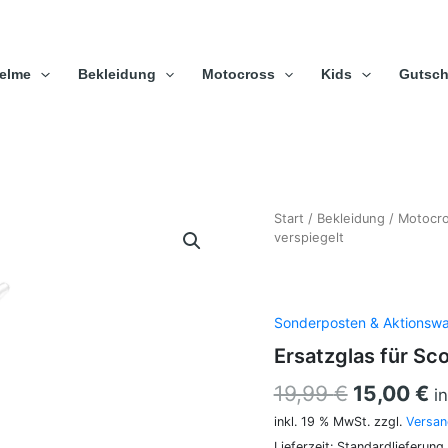
elme
Bekleidung
Motocross
Kids
Gutsch
Ersatzglas
Start
/
Bekleidung
Ursprüng
/
Motocr
A
für
verspiegelt
Preis
P
Scorpion
Crossbrille
war:
is
Gold
19,99 €
1
verspiegelt
Sonderposten & Aktionsw
Menge
Ersatzglas für Sco
19,99
€
15,00
€
i
inkl. 19 % MwSt.
zzgl.
Versan
Lieferzeit:
Standardlieferung