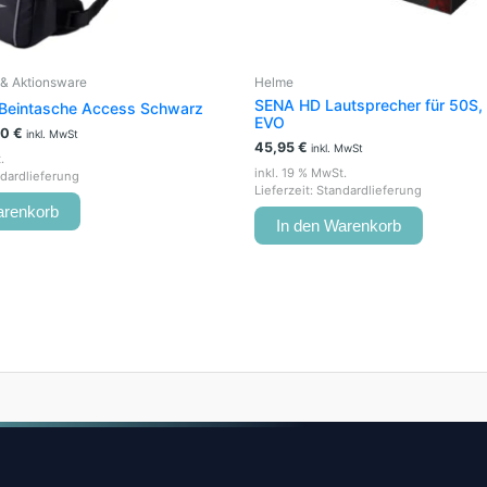
& Aktionsware
Helme
SENA HD Lautsprecher für 50S,
 Beintasche Access Schwarz
EVO
00
€
inkl. MwSt
45,95
€
inkl. MwSt
.
inkl. 19 % MwSt.
dardlieferung
Lieferzeit:
Standardlieferung
arenkorb
In den Warenkorb