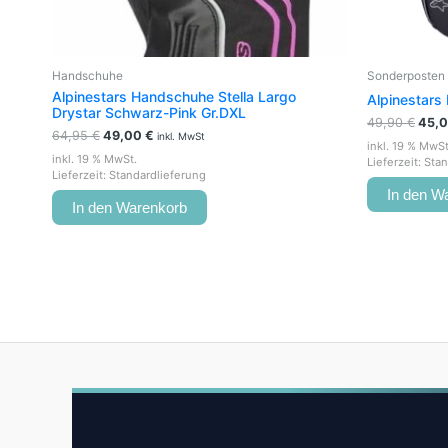
Handschuhe
Sonderposten 
Alpinestars Handschuhe Stella Largo
Alpinestars
Drystar Schwarz-Pink Gr.DXL
49,90
€
45,
64,95
€
49,00
€
inkl. MwSt
inkl. 19 % MwSt
inkl. 19 % MwSt.
Lieferzeit:
Stan
Lieferzeit:
Standardlieferung
In den W
In den Warenkorb