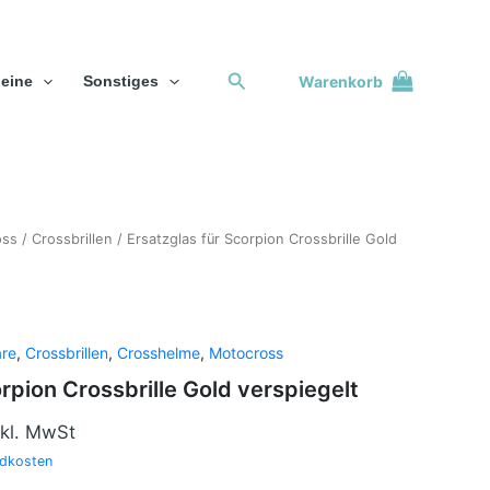
Suchen
Warenkorb
eine
Sonstiges
licher
oss
ktueller
/
Crossbrillen
/ Ersatzglas für Scorpion Crossbrille Gold
reis
t:
5,00 €.
are
,
Crossbrillen
,
Crosshelme
,
Motocross
rpion Crossbrille Gold verspiegelt
nkl. MwSt
dkosten