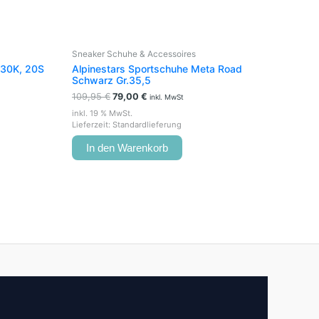
Sneaker Schuhe & Accessoires
 30K, 20S
Alpinestars Sportschuhe Meta Road
Schwarz Gr.35,5
109,95
€
79,00
€
inkl. MwSt
inkl. 19 % MwSt.
Lieferzeit:
Standardlieferung
In den Warenkorb