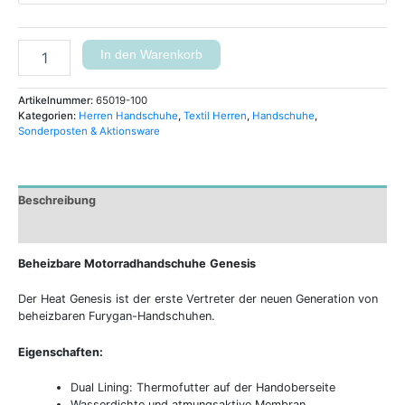
In den Warenkorb
Artikelnummer:
65019-100
Kategorien:
Herren Handschuhe
,
Textil Herren
,
Handschuhe
,
Sonderposten & Aktionsware
Beschreibung
Zusätzliche Informationen
Beheizbare Motorradhandschuhe
Genesis
Der Heat Genesis ist der erste Vertreter der neuen Generation von
beheizbaren Furygan-Handschuhen.
Eigenschaften:
Dual Lining: Thermofutter auf der Handoberseite
Wasserdichte und atmungsaktive Membran