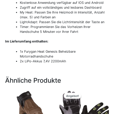
Kostenlose Anwendung verfügbar auf IOS und Android
Zugriff auf ein vollständiges und lesbares Dashboard
My Heat: Passen Sie Ihre Heizmodi in Intensität, Anzahl
(max. 5) und Farben an
LightAdapt: Passen Sie die Lichtintensität der Taste an
Timer: Programmieren Sie das Vorheizen Ihrer
Handschuhe 5 Minuten vor Ihrer Fahrt
Im Lieferumfang enthalten:
1x Furygan Heat Genesis Beheizbare
Motorradhandschuhe
2x LiPo-Akkus 7,4V 2200mAh
Ähnliche Produkte
Dieses
Dieses
Produkt
Produkt
Angebot!
Angebot!
weist
weist
mehrere
mehrere
Varianten
Variante