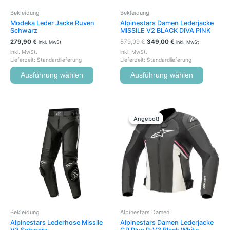
der
der
Bekleidung
Bekleidung
Produktseite
Produkts
Modeka Leder Jacke Ruven
Alpinestars Damen Lederjacke
gewählt
gewählt
Schwarz
MISSILE V2 BLACK DIVA PINK
werden
werden
279,90
€
579,99
€
349,00
€
inkl. MwSt
inkl. MwSt
inkl. MwSt.
inkl. MwSt.
Lieferzeit:
Standardlieferung
Lieferzeit:
Standardlieferung
Ausführung wählen
Ausführung wählen
Ursprünglicher
Aktueller
Dieses
Dieses
Preis
Preis
Produkt
Produkt
Angebot!
Angebot!
war:
ist:
weist
weist
559,99 €
499,00 €.
mehrere
mehrere
Varianten
Variante
auf.
auf.
Die
Die
Optionen
Optione
können
können
auf
auf
der
der
Bekleidung
Alpinestars Damen
Produktseite
Produkts
Alpinestars Lederhose Missile
Alpinestars Damen Lederjacke
gewählt
gewählt