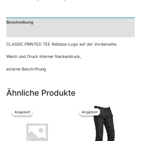
Beschreibung
Zusätzliche Informationen
CLASSIC PRINTED TEE Reblaze-Logo auf der Vorderseite.
Weich und Druck Interner Nackendruck,
externe Beschriftung
Ähnliche Produkte
Ursprünglicher
Aktueller
Ursprünglicher
Aktueller
Dieses
Preis
Preis
Preis
Preis
Produkt
Angebot!
Angebot!
Angebot!
Angebot!
war:
ist:
war:
ist:
weist
59,95 €
55,00 €.
199,95 €
79,00 €.
mehrere
Varianten
auf.