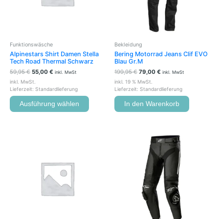
Die
Optionen
können
auf
der
Funktionswäsche
Bekleidung
Produktseite
Alpinestars Shirt Damen Stella
Bering Motorrad Jeans Clif EVO
gewählt
Tech Road Thermal Schwarz
Blau Gr.M
werden
59,95
€
55,00
€
199,95
€
79,00
€
inkl. MwSt
inkl. MwSt
inkl. MwSt.
inkl. 19 % MwSt.
Lieferzeit:
Standardlieferung
Lieferzeit:
Standardlieferung
Ausführung wählen
In den Warenkorb
Dieses
Produkt
weist
mehrere
Variante
auf.
Die
Optione
können
auf