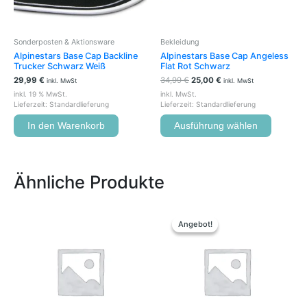
können
auf
der
Sonderposten & Aktionsware
Bekleidung
Produkts
Alpinestars Base Cap Backline
Alpinestars Base Cap Angeless
gewählt
Trucker Schwarz Weiß
Flat Rot Schwarz
werden
29,99
€
34,99
€
25,00
€
inkl. MwSt
inkl. MwSt
inkl. 19 % MwSt.
inkl. MwSt.
Lieferzeit:
Standardlieferung
Lieferzeit:
Standardlieferung
In den Warenkorb
Ausführung wählen
Ähnliche Produkte
Ursprünglicher
Aktueller
Dieses
Preis
Preis
Produkt
Angebot!
Angebot!
war:
ist:
weist
59,95 €
55,00 €.
mehrere
Variante
auf.
Die
Optione