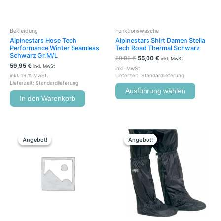
können
auf
der
Bekleidung
Funktionswäsche
Produkts
Alpinestars Hose Tech
Alpinestars Shirt Damen Stella
gewählt
Performance Winter Seamless
Tech Road Thermal Schwarz
werden
Schwarz Gr.M/L
59,95
€
55,00
€
inkl. MwSt
59,95
€
inkl. MwSt
inkl. MwSt.
inkl. 19 % MwSt.
Lieferzeit:
Standardlieferung
Lieferzeit:
Standardlieferung
Ausführung wählen
In den Warenkorb
Ursprünglicher
Aktueller
Ursprünglicher
Aktueller
Dieses
Preis
Preis
Preis
Preis
Produkt
Angebot!
Angebot!
Angebot!
Angebot!
war:
ist:
war:
ist:
weist
34,95 €
29,00 €.
24,95 €
19,00 €.
mehrere
Variante
auf.
Die
Optione
können
auf