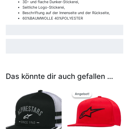
3D- und flache Dunker-Stickerei,
Seitliche Logo-Stickerei,
Beschriftung auf der Innenseite und der Rückseite,
60%BAUMWOLLE 40%POLYESTER
Das könnte dir auch gefallen …
Ursprünglicher
Aktueller
Dieses
Preis
Preis
Produkt
Angebot!
Angebot!
war:
ist:
weist
34,99 €
25,00 €.
mehrere
Variante
auf.
Die
Optione