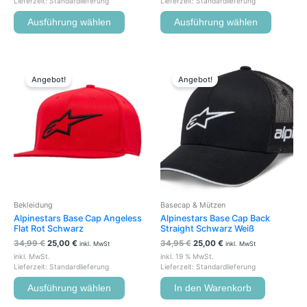
Lieferzeit:
Standardlieferung
Lieferzeit:
Standardlieferung
Ausführung wählen
Ausführung wählen
Ursprünglicher
Aktueller
Ursprünglicher
Aktueller
Dieses
Preis
Preis
Preis
Preis
Produkt
Angebot!
Angebot!
war:
ist:
war:
ist:
weist
34,99 €
25,00 €.
34,95 €
25,00 €.
mehrere
Varianten
auf.
Die
Optionen
können
auf
der
Bekleidung
Basecap & Mützen
Produktseite
Alpinestars Base Cap Angeless
Alpinestars Base Cap Back
gewählt
Flat Rot Schwarz
Straight Schwarz Weiß
werden
34,99
€
25,00
€
34,95
€
25,00
€
inkl. MwSt
inkl. MwSt
inkl. MwSt.
inkl. 19 % MwSt.
Lieferzeit:
Standardlieferung
Lieferzeit:
Standardlieferung
Ausführung wählen
In den Warenkorb