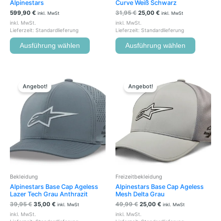
Alpinestars
Curve Weiß Schwarz
werden
werden
599,90
€
31,95
€
25,00
€
inkl. MwSt
inkl. MwSt
inkl. MwSt.
inkl. MwSt.
Lieferzeit:
Standardlieferung
Lieferzeit:
Standardlieferung
Ausführung wählen
Ausführung wählen
Ursprünglicher
Aktueller
Ursprünglicher
Aktueller
Dieses
Dieses
Preis
Preis
Preis
Preis
Produkt
Produkt
Angebot!
Angebot!
war:
ist:
war:
ist:
weist
weist
39,95 €
35,00 €.
49,99 €
25,00 €.
mehrere
mehrere
Varianten
Variante
auf.
auf.
Die
Die
Optionen
Optione
können
können
auf
auf
der
der
Bekleidung
Freizeitbekleidung
Produktseite
Produkts
Alpinestars Base Cap Ageless
Alpinestars Base Cap Ageless
gewählt
gewählt
Lazer Tech Grau Anthrazit
Mesh Delta Grau
werden
werden
39,95
€
35,00
€
49,99
€
25,00
€
inkl. MwSt
inkl. MwSt
inkl. MwSt.
inkl. MwSt.