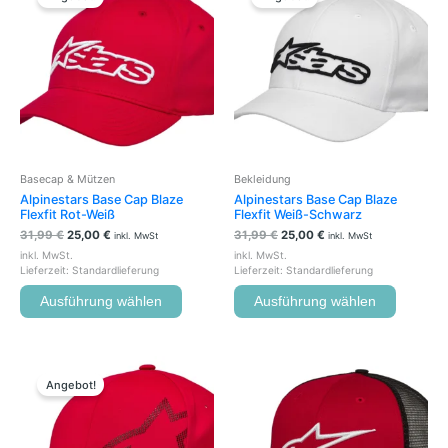
war:
ist:
war:
ist:
weist
weist
31,99 €
25,00 €.
31,99 €
25,00 €.
mehrere
mehrere
Varianten
Variante
auf.
auf.
Die
Die
Optionen
Optione
können
können
auf
auf
der
der
Basecap & Mützen
Bekleidung
Produktseite
Produkts
Alpinestars Base Cap Blaze
Alpinestars Base Cap Blaze
gewählt
gewählt
Flexfit Rot-Weiß
Flexfit Weiß-Schwarz
werden
werden
31,99
€
25,00
€
31,99
€
25,00
€
inkl. MwSt
inkl. MwSt
inkl. MwSt.
inkl. MwSt.
Lieferzeit:
Standardlieferung
Lieferzeit:
Standardlieferung
Ausführung wählen
Ausführung wählen
Ursprünglicher
Aktueller
Dieses
Preis
Preis
Produkt
Angebot!
war:
ist:
weist
49,99 €
25,00 €.
mehrere
Varianten