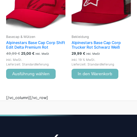
auf.
Die
Optionen
können
auf
der
Basecap & Mützen
Bekleidung
Produktseite
Alpinestars Base Cap Corp Shift
Alpinestars Base Cap Corp
gewählt
Edit Delta Premium Rot
Trucker Rot Schwarz Weiß
werden
49,99
€
25,00
€
29,99
€
inkl. MwSt
inkl. MwSt
inkl. MwSt.
inkl. 19 % MwSt.
Lieferzeit:
Standardlieferung
Lieferzeit:
Standardlieferung
Ausführung wählen
In den Warenkorb
[/vc_column][/vc_row]