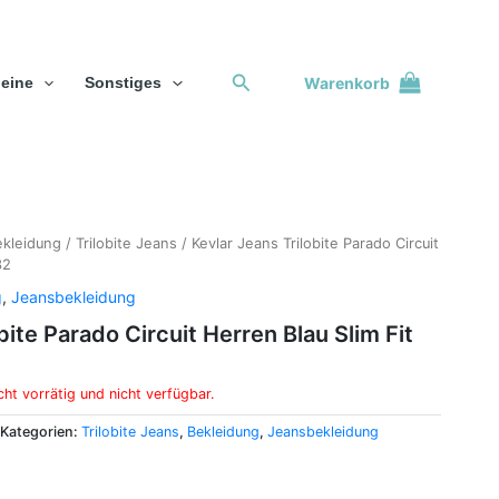
Suchen
Warenkorb
eine
Sonstiges
kleidung
/
Trilobite Jeans
/ Kevlar Jeans Trilobite Parado Circuit
32
g
,
Jeansbekleidung
bite Parado Circuit Herren Blau Slim Fit
cht vorrätig und nicht verfügbar.
Kategorien:
Trilobite Jeans
,
Bekleidung
,
Jeansbekleidung