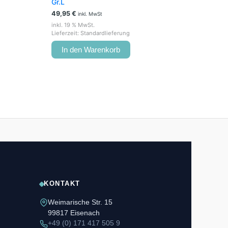
Gr.L
49,95
€
inkl. MwSt
inkl. 19 % MwSt.
Lieferzeit:
Standardlieferung
In den Warenkorb
KONTAKT
Weimarische Str. 15
99817 Eisenach
+49 (0) 171 417 505 9