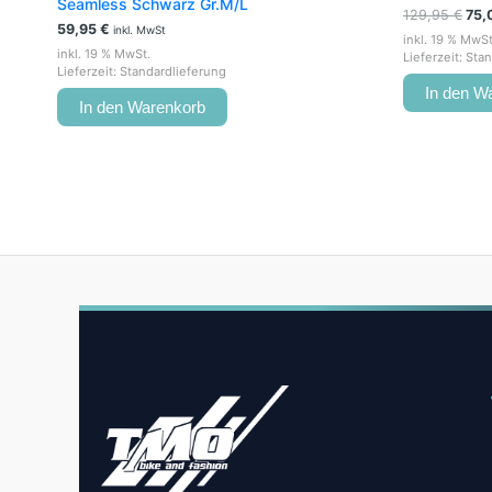
Seamless Schwarz Gr.M/L
129,95
€
75,
59,95
€
inkl. MwSt
inkl. 19 % MwSt
inkl. 19 % MwSt.
Lieferzeit:
Stan
Lieferzeit:
Standardlieferung
In den W
In den Warenkorb