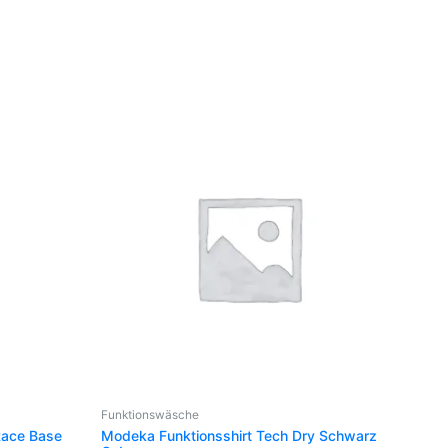
t
e
en
en
seite
t
Funktionswäsche
Race Base
Modeka Funktionsshirt Tech Dry Schwarz