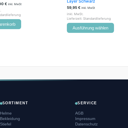
Layer Schwarz
00
€
inkl. MwSt
59,95
€
inkl. MwSt
.
inkl. MwSt.
dardlieferung
Lieferzeit:
Standardlieferung
arenkorb
Ausführung wählen
SORTIMENT
SERVICE
Helme
AGB
Bekleidung
Impressum
Stiefel
Datenschutz