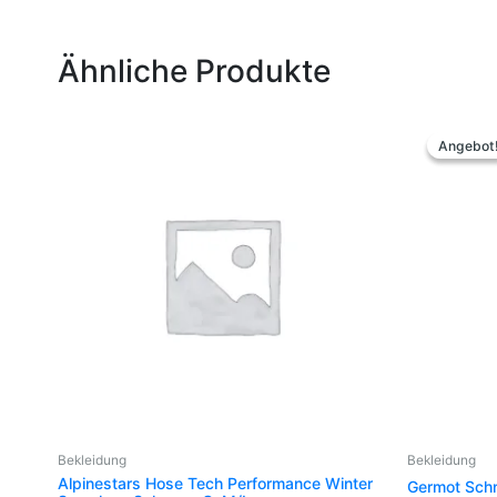
Ähnliche Produkte
Urs
Prei
Angebot
Angebot
war
129
Bekleidung
Bekleidung
Alpinestars Hose Tech Performance Winter
Germot Schn