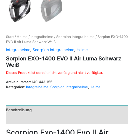
Start
/
Helme
/
Integralhelme
/
Scorpion Integralhelme
/ Sorpion EXO-1400
EVO II Air Luma Schwarz Weiß
Integralhelme
,
Scorpion Integralhelme
,
Helme
Sorpion EXO-1400 EVO II Air Luma Schwarz
Weiß
Dieses Produkt ist derzeit nicht vorrätig und nicht verfügbar.
Artikelnummer:
140-443-155
Kategorien:
Integralhelme
,
Scorpion Integralhelme
,
Helme
Beschreibung
Zusätzliche Informationen
Scorpion Exo-1400 Evo II Air