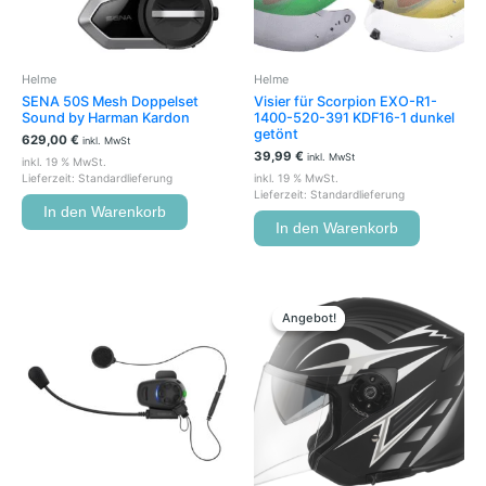
Helme
Helme
SENA 50S Mesh Doppelset
Visier für Scorpion EXO-R1-
Sound by Harman Kardon
1400-520-391 KDF16-1 dunkel
getönt
629,00
€
inkl. MwSt
39,99
€
inkl. MwSt
inkl. 19 % MwSt.
Lieferzeit:
Standardlieferung
inkl. 19 % MwSt.
Lieferzeit:
Standardlieferung
In den Warenkorb
In den Warenkorb
Ursprünglicher
Aktueller
Dieses
Preis
Preis
Produkt
Angebot!
Angebot!
war:
ist:
weist
99,95 €
75,00 €.
mehrere
Variante
auf.
Die
Optione
können
auf