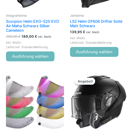
können
können
auf
auf
der
der
Integralhelme
Jethelme
Produktseite
Produkts
Scorpion Helm EXO-520 EVO
LS2 Helm OF606 Drifter Solid
gewählt
gewählt
Air Maha Schwarz Silber
Matt Schwarz
werden
werden
Cameleon
139,95
€
inkl. MwSt
259,90
€
189,00
€
inkl. MwSt
inkl. MwSt.
inkl. MwSt.
Lieferzeit:
Standardlieferung
Lieferzeit:
Standardlieferung
Ausführung wählen
Ausführung wählen
Ursprünglicher
Aktueller
Dieses
Preis
Preis
Produkt
Angebot!
Angebot!
war:
ist:
weist
599,99 €
300,00 €.
mehrere
Variante
auf.
Die
Optione
können
auf
der