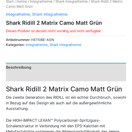
Start
/
Helme
/
Integralhelme
/
Shark Integralhelme
/ Shark Ridill 2 Matrix
Camo Matt Grün
Integralhelme
,
Shark Integralhelme
Shark Ridill 2 Matrix Camo Matt Grün
Dieses Produkt ist derzeit nicht vorrätig und nicht verfügbar.
Artikelnummer:
HE1108E-AGN
Kategorien:
Integralhelme
,
Shark Integralhelme
Beschreibung
Zusätzliche Informationen
Shark Ridill 2 Matrix Camo Matt Grün
Die zweite Generation des RIDILL ist ein echter Durchbruch, sowohl
in Bezug auf das Design als auch auf die außergewöhnliche
Ausstattung.
Die HIGH-IMPACT LEXAN™ Polycarbonat-Spritzguss-
Schalenstruktur in Verbindung mit den EPS-Kalotten mit
Mehrfachdichte optimieren die Widerstandsfähigkeit des Helms.