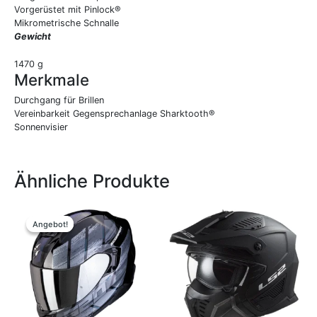
Vorgerüstet mit Pinlock®
Mikrometrische Schnalle
Gewicht
1470 g
Merkmale
Durchgang für Brillen
Vereinbarkeit Gegensprechanlage Sharktooth®
Sonnenvisier
Ähnliche Produkte
Ursprünglicher
Aktueller
Dieses
Dieses
Preis
Preis
Produkt
Produkt
Angebot!
Angebot!
war:
ist:
weist
weist
259,90 €
189,00 €.
mehrere
mehrere
Varianten
Variante
auf.
auf.
Die
Die
Optionen
Optione