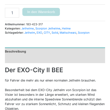
In den Warenkorb
Artikelnummer:
183-423-317
Kategorien:
Jethelme
,
Scorpion Jethelme
,
Helme
Schlagwörter:
Jethelm
,
EXO
,
CITY
,
Solid
,
Mattschwarz
,
Scorpion
Beschreibung
Zusätzliche Informationen
Der EXO-City II BEE
für Fahrer die mehr als nur einen normalen Jethelm brauchen.
Besonderheit bei dem EXO-City Jethelm von Scorpion ist das
Visier ist besonders in der Länge erweitert, um starken Wind
abzuhalten und die interne Speedview Sonnenblende schützt den
Fahrer vor zu starkem Sonnenlicht, Schmutz und kleinen fliegenden
Objekten.