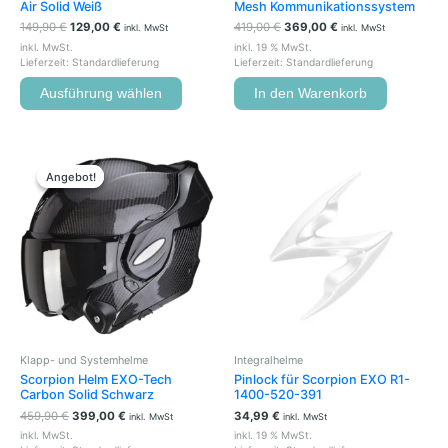
Air Solid Weiß
Mesh Kommunikationssystem
werden
149,90
€
129,00
€
419,00
€
369,00
€
inkl. MwSt
inkl. MwSt
inkl. MwSt.
inkl. 19 % MwSt.
Lieferzeit:
Standardlieferung
Lieferzeit:
Standardlieferung
Ausführung wählen
In den Warenkorb
Ursprünglicher
Aktueller
Dieses
Preis
Preis
Produkt
Angebot!
Angebot!
war:
ist:
weist
459,90 €
399,00 €.
mehrere
Varianten
auf.
Die
Optionen
können
auf
der
Klapp- und Systemhelme
Integralhelme
Produktseite
Scorpion Helm EXO-Tech
Pinlock für Scorpion EXO R1-
gewählt
Carbon Solid Schwarz
1400-520-391
werden
459,90
€
399,00
€
34,99
€
inkl. MwSt
inkl. MwSt
inkl. MwSt.
inkl. 19 % MwSt.