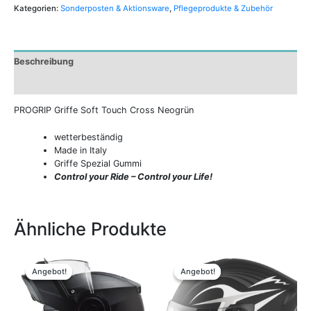
Kategorien:
Sonderposten & Aktionsware
,
Pflegeprodukte & Zubehör
Beschreibung
Zusätzliche Informationen
PROGRIP Griffe Soft Touch Cross Neogrün
wetterbeständig
Made in Italy
Griffe Spezial Gummi
Control your Ride – Control your Life!
Ähnliche Produkte
Ursprünglicher
Aktueller
Ursprünglicher
Aktueller
Dieses
Dieses
Preis
Preis
Preis
Preis
Produkt
Produkt
Angebot!
Angebot!
Angebot!
Angebot!
war:
ist:
war:
ist:
weist
weist
179,90 €
159,00 €.
99,95 €
75,00 €.
mehrere
mehrere
Varianten
Variante