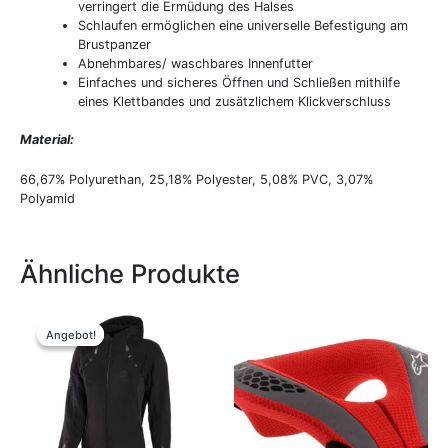
verringert die Ermüdung des Halses
Schlaufen ermöglichen eine universelle Befestigung am
Brustpanzer
Abnehmbares/ waschbares Innenfutter
Einfaches und sicheres Öffnen und Schließen mithilfe
eines Klettbandes und zusätzlichem Klickverschluss
Material:
66,67% Polyurethan, 25,18% Polyester, 5,08% PVC, 3,07%
Polyamid
Ähnliche Produkte
Ursprünglicher
Aktueller
Dieses
Dieses
Preis
Preis
Produkt
Produkt
Angebot!
Angebot!
war:
ist:
weist
weist
399,95 €
369,00 €.
mehrere
mehrere
Varianten
Variante
auf.
auf.
Die
Die