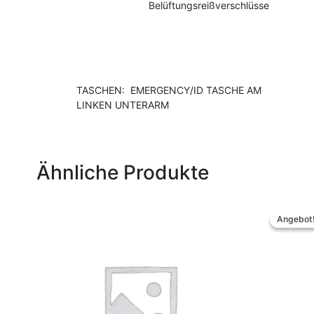
Belüftungsreißverschlüsse
TASCHEN: EMERGENCY/ID TASCHE AM
LINKEN UNTERARM
Ähnliche Produkte
Urs
Dieses
Prei
Produkt
Angebot
Angebot
war
weist
129
mehrere
Varianten
auf.
Die
Optionen