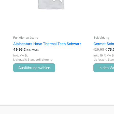
können
auf
der
Produktseite
gewählt
werden
Funktionswäsche
Bekleidung
Alpinestars Hose Thermal Tech Schwarz
Germot Schn
49,95
€
129,95
€
75,
inkl. MwSt
inkl. MwSt.
inkl. 19 % MwSt
Lieferzeit:
Standardlieferung
Lieferzeit:
Stan
Ausführung wählen
In den W