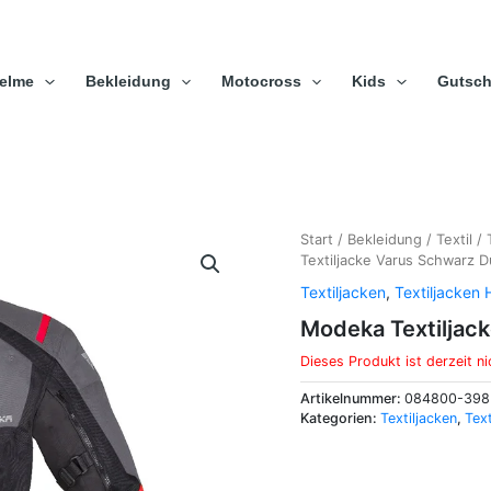
elme
Bekleidung
Motocross
Kids
Gutsch
Start
/
Bekleidung
/
Textil
/
Textiljacke Varus Schwarz D
Textiljacken
,
Textiljacken 
Modeka Textiljac
Dieses Produkt ist derzeit ni
Artikelnummer:
084800-398
Kategorien:
Textiljacken
,
Text