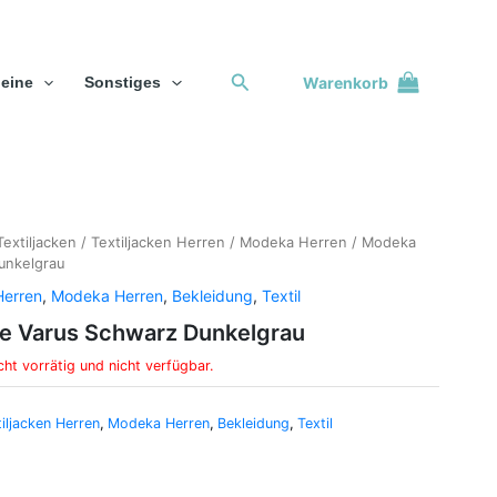
Suchen
Warenkorb
eine
Sonstiges
Textiljacken
/
Textiljacken Herren
/
Modeka Herren
/ Modeka
unkelgrau
Herren
,
Modeka Herren
,
Bekleidung
,
Textil
ke Varus Schwarz Dunkelgrau
cht vorrätig und nicht verfügbar.
iljacken Herren
,
Modeka Herren
,
Bekleidung
,
Textil