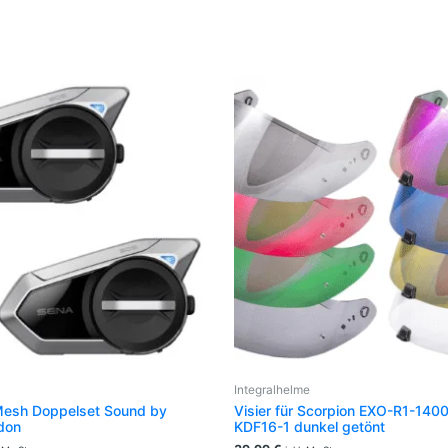
Integralhelme
esh Doppelset Sound by
Visier für Scorpion EXO-R1-14
don
KDF16-1 dunkel getönt