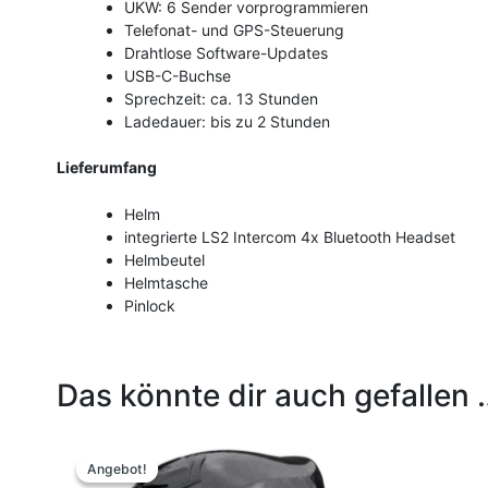
UKW: 6 Sender vorprogrammieren
Telefonat- und GPS-Steuerung
Drahtlose Software-Updates
USB-C-Buchse
Sprechzeit: ca. 13 Stunden
Ladedauer: bis zu 2 Stunden
Lieferumfang
Helm
integrierte LS2 Intercom 4x Bluetooth Headset
Helmbeutel
Helmtasche
Pinlock
Das könnte dir auch gefallen 
Ursprünglicher
Aktueller
Dieses
Preis
Preis
Produkt
Angebot!
Angebot!
war:
ist: