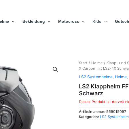
elme
Bekleidung
Motocross
Kids
Gutsch
Start
/
Helme
/
Klapp- und 
X Carbon mit LS2-4X Schwa
LS2 Systemhelme
,
Helme
,
LS2 Klapphelm FF
Schwarz
Dieses Produkt ist derzeit ni
Artikelnummer:
569015097
Kategorien:
LS2 Systemhelm