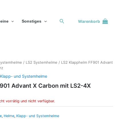
Suchen
Warenkorb
eine
Sonstiges
Systemhelme
/
LS2 Systemhelme
/ LS2 Klapphelm FF901 Advant
rz
Klapp- und Systemhelme
901 Advant X Carbon mit LS2-4X
cht vorrätig und nicht verfügbar.
e
,
Helme
,
Klapp- und Systemhelme