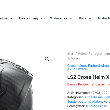
elme
Bekleidung
Motocross
Kids
Gutsch
Start
/
Helme
/
Integralhel
Schwarz
Crosshelme
,
Endurohelme
Aktionsware
LS2 Cross Helm 
Dieses Produkt ist derzeit ni
Artikelnummer:
407031099
Kategorien:
Crosshelme
,
End
Sonderposten & Aktionswar
Schlagwort:
X Force Cross