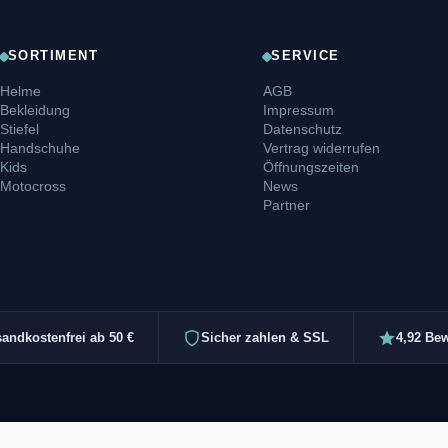
SORTIMENT
SERVICE
Helme
AGB
Bekleidung
Impressum
Stiefel
Datenschutz
Handschuhe
Vertrag widerrufen
Kids
Öffnungszeiten
Motocross
News
Partner
sandkostenfrei ab 50 €
Sicher zahlen & SSL
4,92 Be