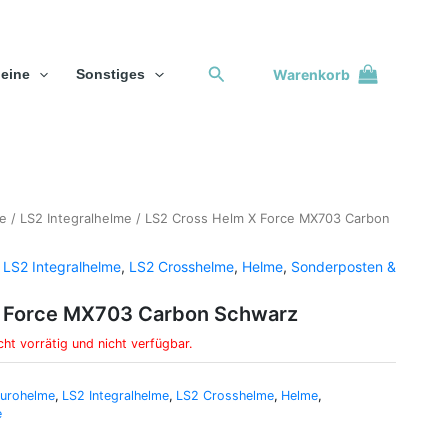
Suchen
Warenkorb
eine
Sonstiges
me
/
LS2 Integralhelme
/ LS2 Cross Helm X Force MX703 Carbon
,
LS2 Integralhelme
,
LS2 Crosshelme
,
Helme
,
Sonderposten &
X Force MX703 Carbon Schwarz
cht vorrätig und nicht verfügbar.
urohelme
,
LS2 Integralhelme
,
LS2 Crosshelme
,
Helme
,
e