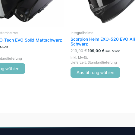
der
der
Produktseite
Produkt
gewählt
gewähl
werden
werden
ystemhelme
Integralhelme
Scorpion Helm EXO-520 EVO AIR
O-Tech EVO Solid Mattschwarz
Schwarz
. MwSt
219,90
€
199,00
€
inkl. MwSt
inkl. MwSt.
dardlieferung
Lieferzeit:
Standardlieferung
ng wählen
Ausführung wählen