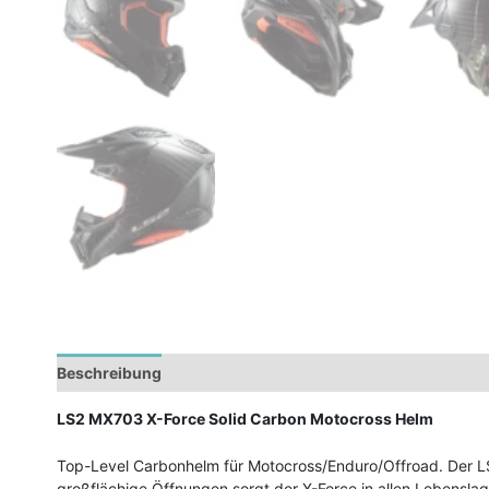
Beschreibung
Zusätzliche Informationen
LS2 MX703 X-Force Solid Carbon Motocross Helm
Top-Level Carbonhelm für Motocross/Enduro/Offroad. Der LS
großflächige Öffnungen sorgt der X-Force in allen Lebensla