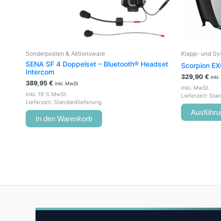
Sonderposten & Aktionsware
Klapp- und S
SENA SF 4 Doppelset – Bluetooth® Headset
Scorpion EX
Intercom
329,90
€
inkl
389,95
€
inkl. MwSt
inkl. MwSt.
inkl. 19 % MwSt.
Lieferzeit:
Stan
Lieferzeit:
Standardlieferung
Ausführu
In den Warenkorb