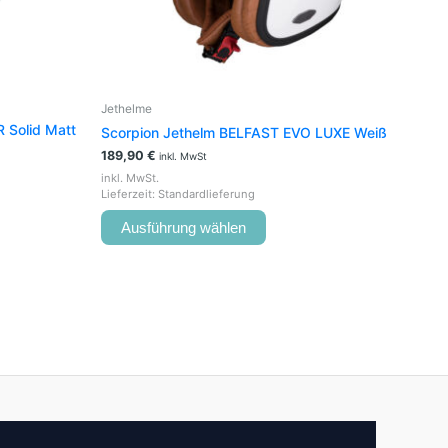
der
seite
Produktseite
t
gewählt
werden
Jethelme
 Solid Matt
Scorpion Jethelm BELFAST EVO LUXE Weiß
189,90
€
inkl. MwSt
inkl. MwSt.
Lieferzeit:
Standardlieferung
Ausführung wählen