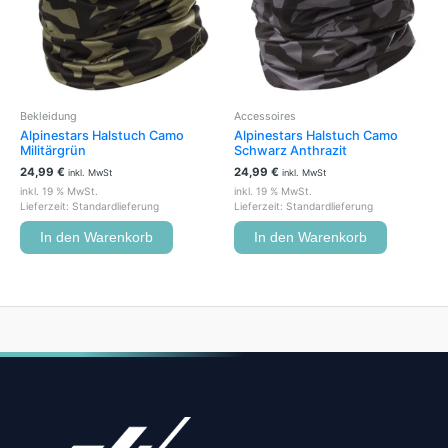
Bekleidung
Accessoires
Alpinestars Halstuch Camo
Alpinestars Halstuch Camo
Militärgrün
Schwarz Anthrazit
24,99
€
24,99
€
inkl. MwSt
inkl. MwSt
inkl. 19 % MwSt.
inkl. 19 % MwSt.
Lieferzeit:
Standardlieferung
Lieferzeit:
Standardlieferung
In den Warenkorb
In den Warenkorb