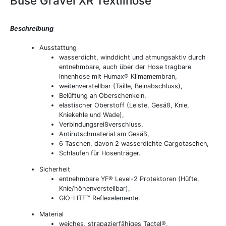
Büse Gravel XR Textilhose
Beschreibung
Ausstattung
wasserdicht, winddicht und atmungsaktiv durch
entnehmbare, auch über der Hose tragbare
Innenhose mit Humax® Klimamembran,
weitenverstellbar (Taille, Beinabschluss),
Belüftung an Oberschenkeln,
elastischer Oberstoff (Leiste, Gesäß, Knie,
Kniekehle und Wade),
Verbindungsreißverschluss,
Antirutschmaterial am Gesäß,
6 Taschen, davon 2 wasserdichte Cargotaschen,
Schlaufen für Hosenträger.
Sicherheit
entnehmbare YF® Level-2 Protektoren (Hüfte,
Knie/höhenverstellbar),
GIO-LITE™ Reflexelemente.
Material
weiches, strapazierfähiges Tactel®,