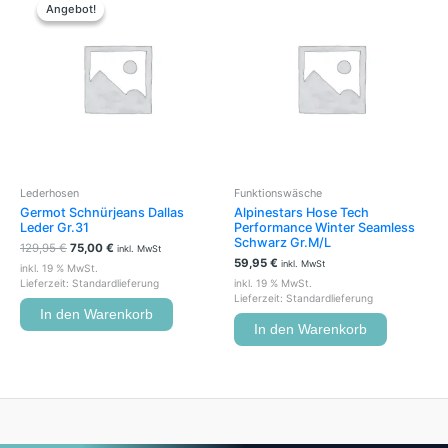
Preis
Preis
Angebot!
Angebot!
war:
ist:
129,95 €
75,00 €.
Lederhosen
Funktionswäsche
Germot Schnürjeans Dallas
Alpinestars Hose Tech
Leder Gr.31
Performance Winter Seamless
Schwarz Gr.M/L
129,95
€
75,00
€
inkl. MwSt
59,95
€
inkl. MwSt
inkl. 19 % MwSt.
Lieferzeit:
Standardlieferung
inkl. 19 % MwSt.
Lieferzeit:
Standardlieferung
In den Warenkorb
In den Warenkorb