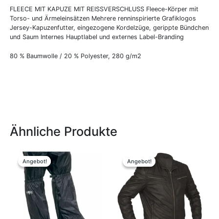
FLEECE MIT KAPUZE MIT REISSVERSCHLUSS Fleece-Körper mit
Torso- und Ärmeleinsätzen Mehrere renninspirierte Grafiklogos
Jersey-Kapuzenfutter, eingezogene Kordelzüge, gerippte Bündchen
und Saum Internes Hauptlabel und externes Label-Branding
80 % Baumwolle / 20 % Polyester, 280 g/m2
Ähnliche Produkte
Ursprünglicher
Aktueller
Ursprünglicher
Aktueller
Dieses
Dieses
Preis
Preis
Preis
Preis
Produkt
Produkt
Angebot!
Angebot!
Angebot!
Angebot!
war:
ist:
war:
ist:
weist
weist
24,95 €
19,00 €.
119,95 €
99,00 €.
mehrere
mehrere
Varianten
Variante
auf.
auf.
Die
Die
Optionen
Optione