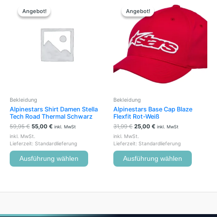
Ursprünglicher
Aktueller
Ursprünglicher
Aktueller
Dieses
Dieses
Preis
Preis
Preis
Preis
Produkt
Produkt
Angebot!
Angebot!
Angebot!
Angebot!
war:
ist:
war:
ist:
weist
weist
59,95 €
55,00 €.
31,99 €
25,00 €.
mehrere
mehrere
Varianten
Variante
auf.
auf.
Die
Die
Optionen
Optione
können
können
auf
auf
der
der
Bekleidung
Bekleidung
Produktseite
Produkts
Alpinestars Shirt Damen Stella
Alpinestars Base Cap Blaze
gewählt
gewählt
Tech Road Thermal Schwarz
Flexfit Rot-Weiß
werden
werden
59,95
€
55,00
€
31,99
€
25,00
€
inkl. MwSt
inkl. MwSt
inkl. MwSt.
inkl. MwSt.
Lieferzeit:
Standardlieferung
Lieferzeit:
Standardlieferung
Ausführung wählen
Ausführung wählen