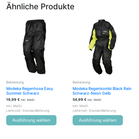
Ähnliche Produkte
Dieses
Dieses
Produkt
Produkt
weist
weist
mehrere
mehrere
Varianten
Variante
auf.
auf.
Die
Die
Optionen
Optione
können
können
auf
auf
der
der
Bekleidung
Bekleidung
Produktseite
Produkts
Modeka Regenhose Easy
Modeka Regenkombi Black Rain
gewählt
gewählt
Summer Schwarz
Schwarz-Neon Gelb
werden
werden
19,99
€
54,99
€
inkl. MwSt
inkl. MwSt
inkl. MwSt.
inkl. MwSt.
Lieferzeit:
Standardlieferung
Lieferzeit:
Standardlieferung
Ausführung wählen
Ausführung wählen