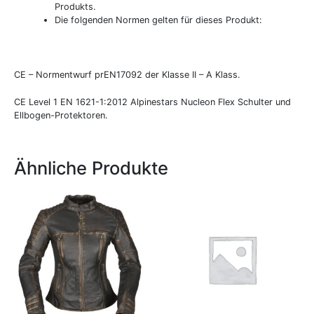
Produkts.
Die folgenden Normen gelten für dieses Produkt:
CE – Normentwurf prEN17092 der Klasse II – A Klass.
CE Level 1 EN 1621-1:2012 Alpinestars Nucleon Flex Schulter und
Ellbogen-Protektoren.
Ähnliche Produkte
Dieses
Produkt
weist
mehrere
Varianten
auf.
Die
Optionen
können