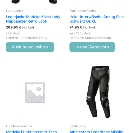
auf
der
Lederjacken
Funktionswäsche
Produktseite
Lederjacke Modeka Kalea Lady
Held Unterwäsche Anzug Skin
gewählt
Nappaleder Retro Look
Schwarz Gr.XL
werden
269,95
€
74,95
€
inkl. MwSt
inkl. MwSt
inkl. MwSt.
inkl. 19 % MwSt.
Lieferzeit:
Standardlieferung
Lieferzeit:
Standardlieferung
Ausführung wählen
In den Warenkorb
Dieses
Produkt
weist
mehrere
Variante
auf.
Die
Optione
können
auf
der
Funktionswäsche
Bekleidung
Produkts
Modeka Funktionsshirt Tech
Alpinestars Lederhose Missile