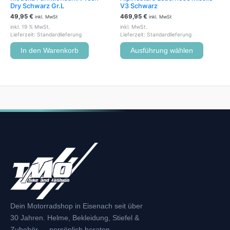
gewählt
Dry Schwarz Gr.L
V3 Schwarz
werden
49,95
€
469,95
€
inkl. MwSt
inkl. MwSt
inkl. 19 % MwSt.
inkl. MwSt.
Lieferzeit:
Standardlieferung
Lieferzeit:
Standardlieferung
In den Warenkorb
Ausführung wählen
Dein Motorradshop in Eisenach seit über
30 Jahren. Helme, Bekleidung, Stiefel &
Zubehör — persönlich beraten.