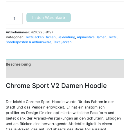
In den Warenkorb
Artikelnummer:
4210225-9197
Kategorien:
Textiljacken Damen
,
Bekleidung
,
Alpinestars Damen
,
Textil
,
Sonderposten & Aktionsware
,
Textiljacken
Beschreibung
Zusätzliche Informationen
Chrome Sport V2 Damen Hoodie
Der leichte Chrome Sport Hoodie wurde für das Fahren in der
Stadt und das Pendeln entwickelt. Er hat ein anatomisch
profiliertes Design für eine optimierte weibliche Passform und
bietet dank der Aramid-Verstärkungen an den Schultern, Ellbogen
und am Rücken eine hervorragende Abriebfestigkeit in einem
Casual-Paket, das auf und abseits des Bikes toll aussieht.