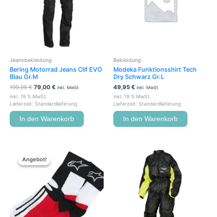
Jeansbekleidung
Bekleidung
Bering Motorrad Jeans Clif EVO
Modeka Funktionsshirt Tech
Blau Gr.M
Dry Schwarz Gr.L
199,95
€
79,00
€
49,95
€
inkl. MwSt
inkl. MwSt
inkl. 19 % MwSt.
inkl. 19 % MwSt.
Lieferzeit:
Standardlieferung
Lieferzeit:
Standardlieferung
In den Warenkorb
In den Warenkorb
Ursprünglicher
Aktueller
Dieses
Dieses
Preis
Preis
Produkt
Produkt
Angebot!
Angebot!
war:
ist:
weist
weist
19,95 €
15,00 €.
mehrere
mehrere
Varianten
Variante
auf.
auf.
Die
Die
Optionen
Optione