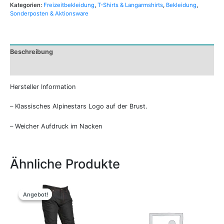
Kategorien:
Freizeitbekleidung
,
T-Shirts & Langarmshirts
,
Bekleidung
,
Sonderposten & Aktionsware
Beschreibung
Zusätzliche Informationen
Hersteller Information
– Klassisches Alpinestars Logo auf der Brust.
– Weicher Aufdruck im Nacken
Ähnliche Produkte
Ursprünglicher
Aktueller
Preis
Preis
Angebot!
Angebot!
war:
ist:
199,95 €
79,00 €.