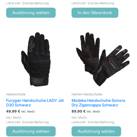
Lieferzeit:
Standardlieferung
Lieferzeit:
Standardlieferung
Ausführung wählen
In den Warenkorb
Dieses
Dieses
Produkt
Produkt
weist
weist
mehrere
mehrere
Varianten
Variante
auf.
auf.
Die
Die
Optionen
Optione
können
können
auf
auf
der
der
Handschuhe
Herren Handschuhe
Produktseite
Produkts
Furygan Handschuhe LADY Jet
Modeka Handschuhe Sonora
gewählt
gewählt
D30 Schwarz
Dry Zigennappa Schwarz
werden
werden
49,99
€
89,90
€
inkl. MwSt
inkl. MwSt
inkl. MwSt.
inkl. MwSt.
Lieferzeit:
Standardlieferung
Lieferzeit:
Standardlieferung
Ausführung wählen
Ausführung wählen