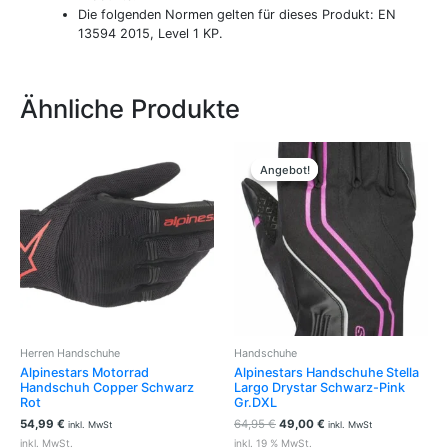
Die folgenden Normen gelten für dieses Produkt: EN
13594 2015, Level 1 KP.
Ähnliche Produkte
Ursprünglicher
Aktueller
Dieses
Preis
Preis
Produkt
Angebot!
Angebot!
war:
ist:
weist
64,95 €
49,00 €.
mehrere
Varianten
auf.
Die
Optionen
können
auf
der
Herren Handschuhe
Handschuhe
Produktseite
Alpinestars Motorrad
Alpinestars Handschuhe Stella
gewählt
Handschuh Copper Schwarz
Largo Drystar Schwarz-Pink
werden
Rot
Gr.DXL
54,99
€
64,95
€
49,00
€
inkl. MwSt
inkl. MwSt
inkl. MwSt.
inkl. 19 % MwSt.