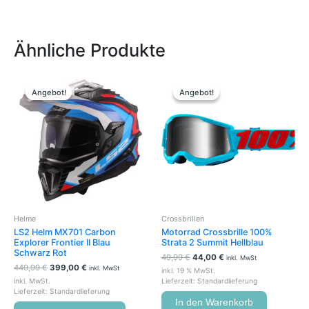
Ähnliche Produkte
Ursprünglicher
Aktueller
Ursprünglicher
Aktueller
Dieses
Preis
Preis
Preis
Preis
Produkt
Angebot!
Angebot!
Angebot!
Angebot!
war:
ist:
war:
ist:
weist
449,99 €
399,00 €.
49,99 €
44,00 €.
mehrere
Varianten
auf.
Die
Optionen
können
auf
der
Helme
Crossbrillen
Produktseite
LS2 Helm MX701 Carbon
Motorrad Crossbrille 100%
gewählt
Explorer Frontier II Blau
Strata 2 Summit Hellblau
werden
Schwarz Rot
49,99
€
44,00
€
inkl. MwSt
449,99
€
399,00
€
inkl. MwSt
inkl. 19 % MwSt.
inkl. MwSt.
Lieferzeit:
Standardlieferung
Lieferzeit:
Standardlieferung
In den Warenkorb