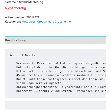
Lieferzeit:
Standardlieferung
Nicht vorrätig
Artikelnummer:
26012828
Kategorien:
Motocross
,
Crossbrillen
,
Crosshelme
Beschreibung
Accuri 2 Brille

    Verbesserte Passform und Abdichtung mit vergrößertem Si
    Unterstützt dreifache Abreißvorrichtungen für einen sic
    Ultra-dicker dreischichtiger Gesichtsschaum nimmt Schwe
    45 mm breites silikonbeschichtetes Armband für maximale
    Das 9-Punkt-Linsenhaltesystem sichert die Linse im Rahm
    Slash-Logo-Verzierungsdetail

    Antibeschlagbeschichtete Polycarbonatlinse für klare Si
    Racecraft 2, Accuri 2 und Strata 2 verwenden die gleic