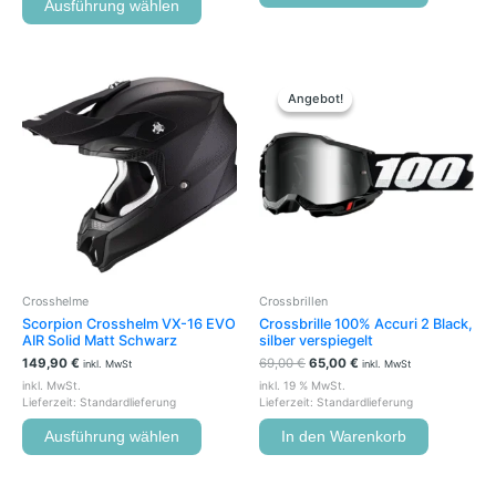
Ausführung wählen
Ursprünglicher
Aktueller
Dieses
Preis
Preis
Produkt
Angebot!
Angebot!
war:
ist:
weist
69,00 €
65,00 €.
mehrere
Varianten
auf.
Die
Optionen
können
auf
der
Crosshelme
Crossbrillen
Produktseite
Scorpion Crosshelm VX-16 EVO
Crossbrille 100% Accuri 2 Black,
gewählt
AIR Solid Matt Schwarz
silber verspiegelt
werden
149,90
€
69,00
€
65,00
€
inkl. MwSt
inkl. MwSt
inkl. MwSt.
inkl. 19 % MwSt.
Lieferzeit:
Standardlieferung
Lieferzeit:
Standardlieferung
Ausführung wählen
In den Warenkorb