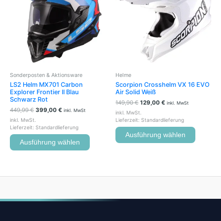
mehrere
mehrere
Varianten
Variante
auf.
auf.
Die
Die
Optionen
Optione
können
können
auf
auf
der
der
Sonderposten & Aktionsware
Helme
Produktseite
Produkts
LS2 Helm MX701 Carbon
Scorpion Crosshelm VX 16 EVO
gewählt
gewählt
Explorer Frontier II Blau
Air Solid Weiß
werden
werden
Schwarz Rot
149,90
€
129,00
€
inkl. MwSt
449,99
€
399,00
€
inkl. MwSt
inkl. MwSt.
inkl. MwSt.
Lieferzeit:
Standardlieferung
Lieferzeit:
Standardlieferung
Ausführung wählen
Ausführung wählen