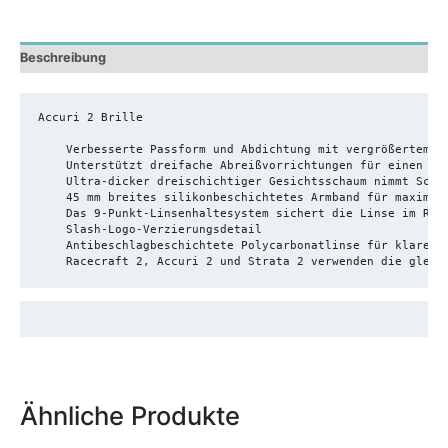
Beschreibung
Accuri 2 Brille

    Verbesserte Passform und Abdichtung mit vergrößertem Si
    Unterstützt dreifache Abreißvorrichtungen für einen sic
    Ultra-dicker dreischichtiger Gesichtsschaum nimmt Schwe
    45 mm breites silikonbeschichtetes Armband für maximale
    Das 9-Punkt-Linsenhaltesystem sichert die Linse im Rahm
    Slash-Logo-Verzierungsdetail

    Antibeschlagbeschichtete Polycarbonatlinse für klare Si
    Racecraft 2, Accuri 2 und Strata 2 verwenden die gleic
Ähnliche Produkte