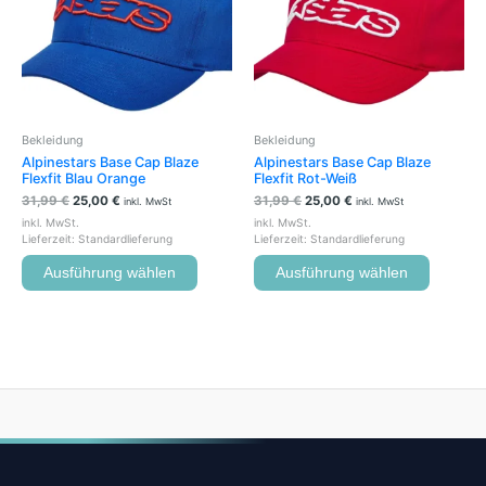
Varianten
Variante
auf.
auf.
Die
Die
Optionen
Optione
können
können
auf
auf
der
der
Bekleidung
Bekleidung
Produktseite
Produkts
Alpinestars Base Cap Blaze
Alpinestars Base Cap Blaze
gewählt
gewählt
Flexfit Blau Orange
Flexfit Rot-Weiß
werden
werden
31,99
€
25,00
€
31,99
€
25,00
€
inkl. MwSt
inkl. MwSt
inkl. MwSt.
inkl. MwSt.
Lieferzeit:
Standardlieferung
Lieferzeit:
Standardlieferung
Ausführung wählen
Ausführung wählen