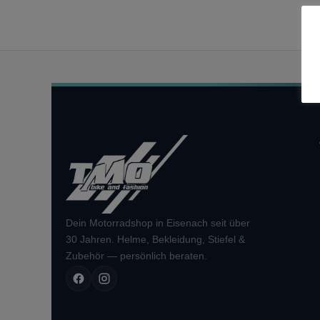
Dein Motorradshop in Eisenach seit über
30 Jahren. Helme, Bekleidung, Stiefel &
Zubehör — persönlich beraten.