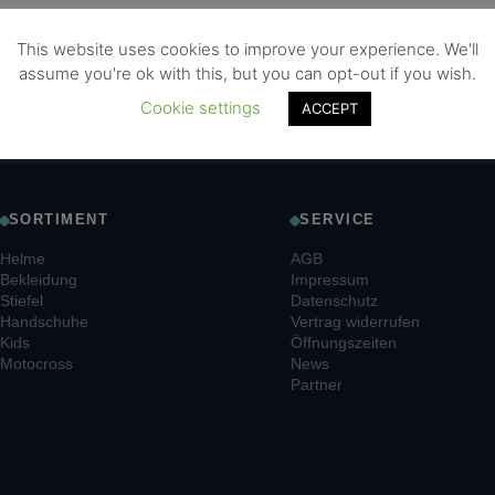
This website uses cookies to improve your experience. We'll
assume you're ok with this, but you can opt-out if you wish.
Cookie settings
ACCEPT
SORTIMENT
SERVICE
Helme
AGB
Bekleidung
Impressum
Stiefel
Datenschutz
Handschuhe
Vertrag widerrufen
Kids
Öffnungszeiten
Motocross
News
Partner